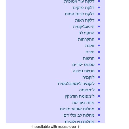
דלקת עור אטופית
דלקת פרקים
דלקת קרום המוח
דלקת ראות
היפוגליקמיה
התקף לב
התקרחות
זאבת
חזרת
חרשות
טטנוס ילודים
טרשת נפוצה
לוקמיה
לוקמיה לימפובלסטית
לימפומה
לימפומת הודג'קין
מוות בעריסה
מחלות אוטואימוניות
מחלות לב וכלי דם
מחלות נוירולוגיות
↑ scrollable with mouse over ↑
מחלת אלצהיימר