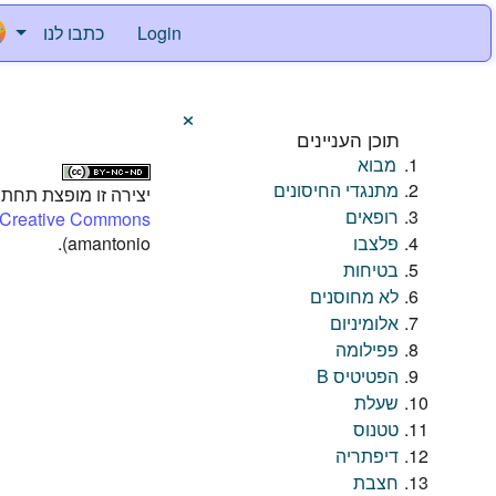
Login
כתבו לנו
×
תוכן העניינים
מבוא
מתנגדי החיסונים
יצירה זו מופצת תחת
רופאים
Creative Commons
פלצבו
amantonio).
בטיחות
לא מחוסנים
אלומיניום
פפילומה
הפטיטיס B
שעלת
טטנוס
דיפתריה
חצבת