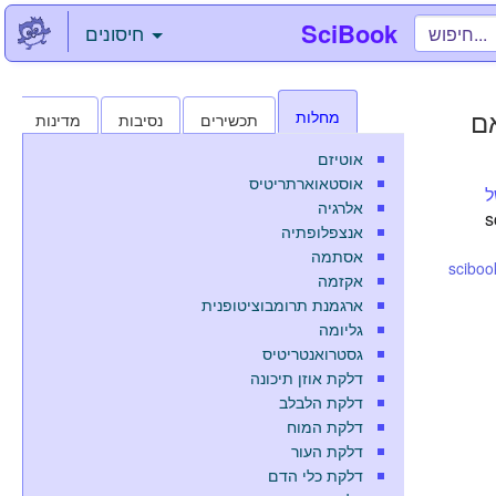
SciBook
חיסונים
אם
מחלות
תכשירים
נסיבות
מדינות
אוטיזם
אוסטאוארתריטיס
אומי של
אלרגיה
scibo,
אנצפלופתיה
אסתמה
sciboo
אקזמה
ארגמנת תרומבוציטופנית
גליומה
גסטרואנטריטיס
דלקת אוזן תיכונה
דלקת הלבלב
דלקת המוח
דלקת העור
דלקת כלי הדם