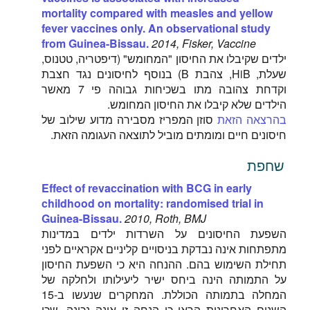
mortality compared with measles and yellow
fever vaccines only. An observational study
from Guinea-Bissau.
2014, Fisker, Vaccine
ילדים שקיבלו את החיסון "המחומש" (דיפטריה, טטנוס,
שעלת, HiB, צהבת B) בנוסף לחיסונים נגד חצבת
וקדחת צהובה מתו בשכיחות גבוהה פי 7 מאשר
הילדים שלא קיבלו את החיסון המחומש.
בהרצאה הזאת
סוזן המפריז מסבירה מדוע שילוב של
חיסונים חיים ומומתים מוביל לתוצאה העגומה הזאת.
שחפת
Effect of revaccination with BCG in early
childhood on mortality: randomised trial in
Guinea-Bissau.
2010, Roth, BMJ
השפעת החיסונים על השרדות ילדים במדינות
מתפתחות אינה נבדקת בניסויים קליניים אקראיים לפני
תחילת השימוש בהם. ההנחה היא כי השפעת החיסון
על התמותה הינה ביחס ישיר ליעילותו ולחלקה של
המחלה בתמותה הכוללת. המחקרים שנעשו ב-15
השנים האחרונות הראו כי הנחה זו אינה נכונה, שכן