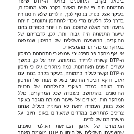
ביסאו. בקרב המחוסנים בחיסון ה-DTP שיעור
התמותה היה פי שניים מאשר בקרב הלא מחוסנים,
בעיקר אצל בנות. בנוסף לכך, הילדים שלא חוסנו היו
בדרך כלל חלשים מדי מכדי להתחסן ותזונתם הייתה
גרועה יותר מאלה שחוסנו. הם חיו יותר בכפרים בהם
שיעור התמותה היה גבוה יותר. לכן, לדבריהם של
החוקרים, ההשפעה השלילית של החיסון שנמצאה
במחקר נמוכה יותר מהמציאות.
אין אף מחקר פרוספקטיבי שמצא כי התחסנות בחיסון
ה-DTP קשורה לירידה בתמותה. יתר על כן, במשך
עשרים השנים האחרונות, כמה מחקרים גילו כי חיסון
ה-DTP נקשר לעליה בתמותה, בעיקר בקרב בנות. עם
זאת, דווקא הכיסוי החיסוני בשלוש מנות של החיסון
הזה מזוהה כמדד העיקרי להצלחתה של תכנית
החיסונים. בהתחשב בעובדה שכל המחקרים, כולל
המחקר הזה, מעידים על שיעור תמותה מוגבר בעיקר
אצל בנות, העמדה הזאת לא הגיונית בעליל. אנחנו
צריכים להתחשב במדדים שמעידים באופן חיובי על
הישרדותם של ילדים.
המומחים של ארגון הבריאות העולמי טוענים
שהשפעתו השלילית של חיסון ה-DTP מוגזמת מאחר