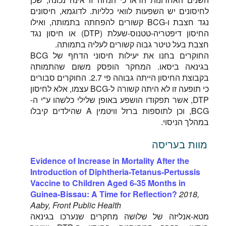
לחיסונים יש השפעות לוואי כלליות. לדוגמא, חיסונים
נגד חצבת ו-BCG קשורים להפחתה בתמותה, ואילו
החיסון דיפטריה-טטנוס-שעלת (DTP) או חיסון נגד
חצבת בעל טיטר גבוה קשורים לעליה בתמותה.
החוקרים בחנו את יעילות חיסוני הדחף של BCG
בגינאה ביסאו. המחקר הופסק משום שהתמותה
בקבוצת החיסון הייתה גבוהה פי 2.7. החוקרים סבורים
כי תופעה זו לא היתה קשורה ל-BCG עצמו, אלא לחיסון
DTP, אשר תפקודו הושפע באופן שלילי כלשהו ע"י ה-
BCG, וכן לתוספות ברזל וויטמין A שהילדים קיבלו
במהלך הניסוי.
מוות בעריסה
Evidence of Increase in Mortality After the
Introduction of Diphtheria-Tetanus-Pertussis
Vaccine to Children Aged 6-35 Months in
Guinea-Bissau: A Time for Reflection?
2018,
Aaby, Front Public Health
מטא-אנליזה של שלושה מחקרים שנערכו בגינאה