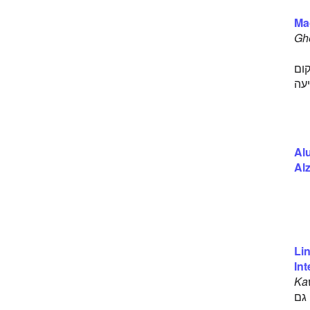
תסמונת גיאן-ברה
תסמונת נפרוטית
Ma
Acute flaccid myelitis
Ghe
Brachial neuritis
C. difficile infection
ום
Empyema
יעה
Haemophilus influenzae
Hemorrhagic Vasculitis
Macrophagic myofasciitis
Meningoencephalitis
Al
Moraxella catarrhalis
Al
Orchitis
Orthostatic intolerance
Parotitis
Vaccine-Associated Paralytic Poliomyelitis
(VAPP)
Li
In
Kaw
גם