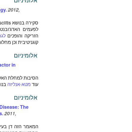
gy.
2012,
סקירה בנושא Macrophagic Myofasciitis.
לפעמים האדג'ובנט
הזריקה והופכים
לגר
קוגניטיבית וכן מחלות
אלומיניום
ctor in
הסיבות למחלת האלצ
עוד
מטא-אנליזה
בנו
אלומיניום
Disease: The
s.
2011,
המאמר הזה דן בעי