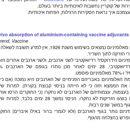
ות של קוקריין נחשבות לאיכותיות ביותר בעולם.
צמכם איך נראות הסקירות הרגילות, הפחות איכותיות.
 vivo absorption of aluminium-containing vaccine adjuvants
rend, Vaccine
למרות שאדג'ובנטים מאלומיניום נמצאים בשימוש משנת 1926, אין למדע תשובה
רי הזרקה לתוך השריר.
יניום הידרוקסיד רדיואקטיבי לשני ארנבים, ולשני ארנבים אחרים הזר
אלומיניום פוספט רדיו
ם פוספט.
ת האלומיניום באבריהם הפנימיים של הארנבים היא נמוכה (אם כי 
 את הממצא הזה כי לא הייתה בניסוי קבוצת בקורת). למרות שיד
בעצמות, עצמותיהם של הארנבים לא נחקרו (כי החוקרים הרסו אותם
גם השרירים שבהם בוצעו הזריקות לא נחקרו. הניסוי נמשך 28 ימים בלבד, למ
גוף במשך שנים רבות.
ניום נותר בגוף הארנבים (ולא לגמרי ברור באילו איברים) החוקר
מופרש בהצלחה מהגוף.