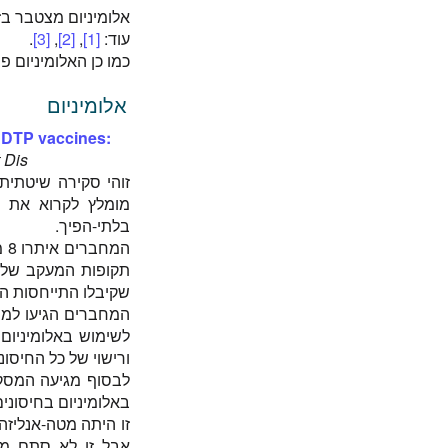
אלומיניום מצטבר בזר
עוד:
[1]
,
[2]
,
[3]
.
כמו כן האלומיניום 
אלומיניום
 DTP vaccines:
t Dis
מומלץ לקרוא את ה
בלתי-הפיך.
שקיבלו התייחסות היו
המחברים הגיעו למסק
לשימוש באלומיניום 
ורישוי של כל החיסונ
לבסוף מגיעה המסקנ
באלומיניום בחיסונים
זו היתה מטה-אנליזה
אבל זו לא סתם מט