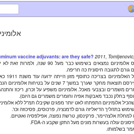
אלומיני
uminum vaccine adjuvants: are they safe?
2011, Tomljenovi
אדג'ובנטים על בסיס אלומיניום נמצאים בשימוש כבר מעל 90 שנה, ולמרות זא
ם גורם לתגובה חיסונית כה חריפה.
הרעילות הגבוהה של האלומיניום בצריכה כת
דר' William Gies פירסם תוצאות מחקר שערך במשך 7 שנים על בטיחות אלומיניו
ם משמרים ובצבעי מאכל. אלומיניום משפיע על זכרון, ריכוז והתנהג
וסף בחלק נכבד מאבקות אפיה וחומרים משמרים גם היום).
הכיל אלומיניום התפתחו לאט יותר מפגים שקיבלו תמ"ל ללא אלומיניו
מוש בתהליך הדיאליזה גורם לדמנציה, פרכוסים, פסיכוזה וכו'.
 למחלת אלצהיימר, פרקינסון, טרשת נפוצה, אפילפסיה ואוטיזם.
סונים עולה בעשרות מונים מעל התקן שקבע ה-FDA.
מר בשלמותו.