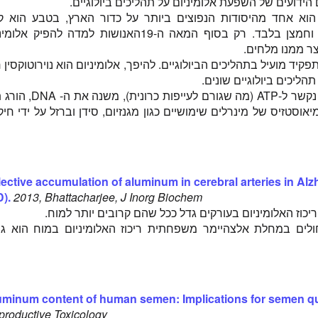
הידועים של השפעת אלומיניום על תהליכים ביולוגיים.
הוא אחד מהיסודות הנפוצים ביותר על כדור הארץ, בטבע הוא קי
בתרכובות עם צורן וחמצן בלבד. רק בסוף המאה ה-19האנושות למדה להפיק אל
צר ממנו מלחים.
פקיד מועיל בתהליכים הביולוגיים. להיפך, אלומיניום הוא נוירוטוקסין 
בין היתר, אלומיניום נקשר ל-ATP (מה שגורם לעייפות כרונית
וסטזיס של מינרלים שימושיים כגון מגנזיום, סידן וברזל על ידי חיק
ective accumulation of aluminum in cerebral arteries in Al
).
2013, Bhattacharjee, J Inorg Biochem
יכוז האלומיניום בעורקים גדל ככל שהם קרובים יותר למוח.
ים במחלת אלצהיימר משפחתית ריכוז האלומיניום במוח הוא גב
uminum content of human semen: Implications for semen qua
roductive Toxicology