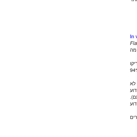
In
Fla
 לשאלה מה
יקו
אקטיבי. 28 ימים לאחר מכן נותרו בגופם של הארנבים 94%
לא
וע
).
רות שידוע
ים