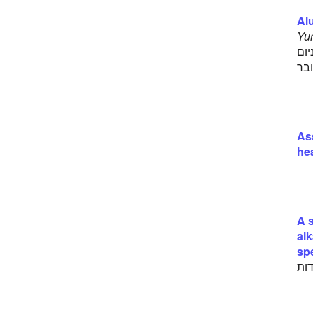
מחלת פרקינסון
Alu
מיאלומה
Yum
מלנומה
יום
נגיף SV40
בר
נמק גזי
נרקולפסיה
סטפילוקוק זהוב
סטפילוקוקוס זהוב עמיד למתיצילין
סכרת
As
סכרת נעורים
hea
סרטן
סרטן העור
סרטן השד
סרטן השחלות
A 
עששת
alk
פרכוסי חום
sp
שוק אנפילקטי
חקר. אצל 81% מהיולדות
שיתוק פנים
שפעת A (H1N1)
שפעת A (H3N2)