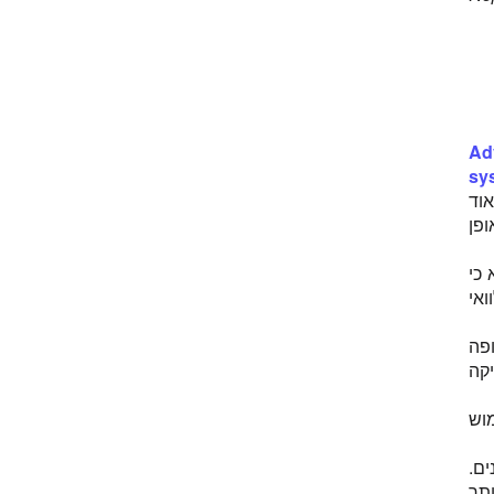
Ad
sys
 הוא בטוח. מאוד
פן
ה של 5 מהם. נמצא כי
עות לוואי
ופה
יקה
וש
ים.
תר