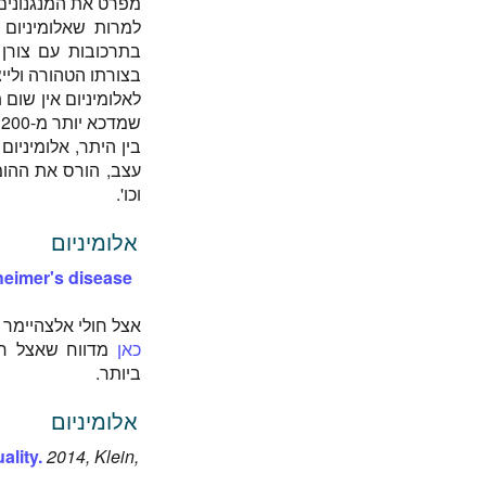
מפרט את המנגנונים 
למרות שאלומיניום 
בצורתו הטהורה וליי
לאלומיניום אין שום ת
שמדכא יותר מ-200 תהליכים ביולוגיים שונים.
עצב, הורס את ההומיא
וכו'.
אלומיניום
zheimer's disease
אצל חולי אלצהיימר ר
כאן
מדווח שאצל חול
ביותר.
אלומיניום
lity.
2014, Klein,