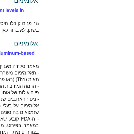
אלומיניום
t levels in
בשתן. לא ברור לאן ה
אלומיניום
f aluminum-based
מאמר סקירה מעניין 
תאית (Th1) (ראו פרק על שעלת).
פי היעילות של אותו ה
- ניסוי הארנבים שנ
אלומיניום על בעלי 
שנמצאים בחיסונים.
- ה-FDA קו
במאמר בפירוט. מינ
בצורה פומית. המחבר