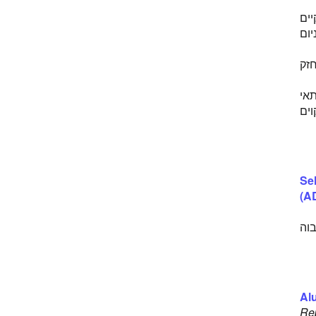
ים
ומיניום
חזק
), משנה את ה- DNA, הורג תאי
וים
Sel
(AD
וה
Al
Rep