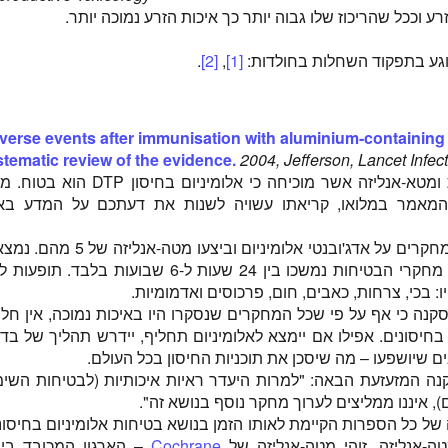
ע וככל שהריכוז שלו גבוה יותר כך איכות הזרע נמוכה יותר.
פוגע בתפקוד השחלות בחולדות:
[1]
,
[2]
.
verse events after immunisation with aluminium-containing
tematic review of the evidence.
2004, Jefferson, Lancet Infec
זוהי סקירה שיטתית ומטא-אנליזה אשר מוכיחה כי אלומיניום בחיסון DTP
מאמר במלואו, קריאתו עשויה לשנות את דעתכם על המדע באו
המחברים איתרו 8 מחקרים על אדג'ובנטי אלומיניום וביצעו מטה-אנליז
תקופות המעקב של מחקרי הבטיחות נמשכו בין 24 שעות ל-6 שבועות בלבד. תופ
: בכי, צרחות, כאבים, חום, פרכוסים ואדמומיות.
נה כי אף על פי שכל המחקרים שנסקרו היו באיכות נמוכה, אין חל
בחיסונים. אפילו אם יימצא לאלומיניום תחליף, יידרש תהליך של בד
ים שיושפעו – מה שיסכן את תוכניות החיסון בכל העולם.
ה המזעזעת הבאה: "למרות היעדר ראיות איכותיות (לבטיחות השימ
), איננו ממליצים לערוך מחקר נוסף בנושא זה".
 של כל הספרות הקיימת לאותו הזמן בנושא בטיחות אלומיניום בחיסונ
ה-אנליזה. זוהי מטה-אנליזה של
Cochrane
– הארגון המכובד ביו