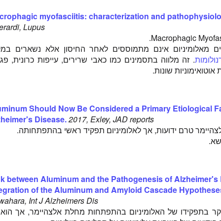
crophagic myofasciitis: characterization and pathophysiolo
rardi, Lupus
ים מאלומיניום אינם מתמוססים לאחר החיסון אלא נשארים במק
נולומות
. זה מלווה בתסמינים כמו כאבי שרירים, עייפות כרונית, פג
 אוטואימוניות שונות.
uminum Should Now Be Considered a Primary Etiological Fa
zheimer's Disease.
2017, Exley, JAD reports
היימר טרם ידועות, אך לאלומיניום תפקיד ראשי בהתפתחותה.
שא.
nk between Aluminum and the Pathogenesis of Alzheimer's 
tegration of the Aluminum and Amyloid Cascade Hypothese
ahara, Int J Alzheimers Dis
קר בתפקידו של האלומיניום בהתפתחות מחלת אלצהיימר, אך הוא 