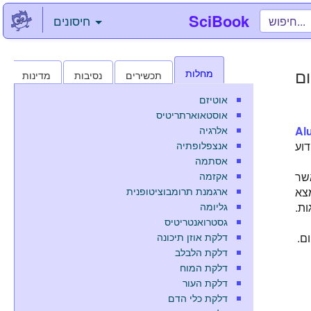
SciBook
חיסונים
ום
מחלות
תכשירים
נסיבות
מדינות
אוטיזם
אוסטאוארתריטיס
אלרגיה
Al
אנצפלופתיה
ת לא ידוע
אסתמה
אקזמה
וסף מזון הייתה ידועה עוד משנת 1911 כאשר
ארגמנת תרומבוציטופנית
ם הנמצא
גליומה
ות.
גסטרואנטריטיס
דלקת אוזן תיכונה
ם.
דלקת הלבלב
דלקת המוח
דלקת העור
דלקת כלי הדם