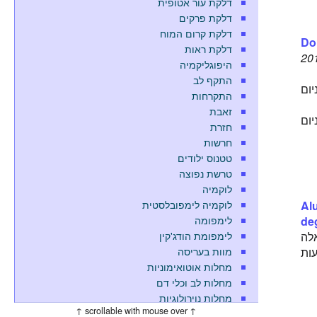
דלקת עור אטופית
דלקת פרקים
דלקת קרום המוח
Do
דלקת ראות
201
היפוגליקמיה
התקף לב
יום
התקרחות
זאבת
ניום
חזרת
חרשות
טטנוס ילודים
טרשת נפוצה
לוקמיה
לוקמיה לימפובלסטית
Al
לימפומה
de
לימפומת הודג'קין
אלה
מוות בעריסה
עות
מחלות אוטואימוניות
מחלות לב וכלי דם
מחלות נוירולוגיות
↑ scrollable with mouse over ↑
מחלת אלצהיימר