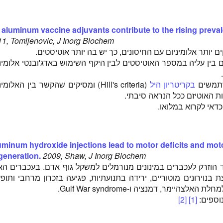
 aluminum vaccine adjuvants contribute to the rising preva
1, Tomljenovic, J Inorg Biochem
 יותר אלומיניום עם החיסונים, כך יש בה יותר אוטיסטים.
בין עליה במספר האוטיסטים לבין היקף השימוש באדג'ובנטי אלומינ
תמשים
בקריטריון היל
(Hill's criteria) ומסיקים שהקשר בין האלומי
ות האוטיזם ככל הנראה סיבתי.
דאי לקרוא במלואו.
uminum hydroxide injections lead to motor deficits and mo
generation.
2009, Shaw, J Inorg Biochem
ד הוזרק לעכברים במינונים מנורמלים למשקל גוף אדם. בעכברים ה
בנוירונים מוטוריים, ירידה בתנועתיות, פגיעה בזכרון מרחבי ותופ
צהיימר, דמנציה ו-Gulf War syndrome.
וספים:
[1]
[2]