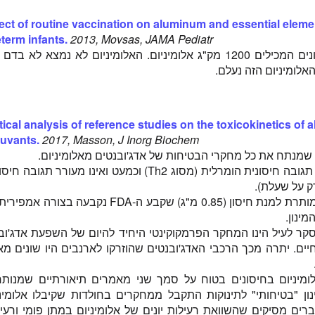
ect of routine vaccination on aluminum and essential elemen
term infants.
2013, Movsas, JAMA Pediatr
15 פגים קיבלו חיסונים המכילים 1200 מק"ג אלומיניום. האלומיניום לא נמצא לא בד
אלומיניום הזה נעלם.
tical analysis of reference studies on the toxicokinetics o
juvants.
2017, Masson, J Inorg Biochem
שמנתח את כל מחקרי הבטיחות של אדג'ובנטים מאלומיניום.
- האלומיניום מעורר תגובה חיסונית הומרלית (מסוג Th2) וכמעט ואינו מעורר תגובה
- הרמה המירבית המותרת למנת חיסון (0.85 מ"ג) שקבע ה-FDA נקבעה בצורה א
מינון.
סקר לעיל הינו המחקר הפרמקוקינטי היחיד להיום של השפעת אדג'וב
חיים. יתרה מכך הרכבי האדג'ובנטים שהוזרקו לארנבים היו שונים מ
בע שאלומיניום בחיסונים בטוח על סמך שני מאמרים תיאורתיים שמנות
ון "בטיחותי" לתינוקות התקבל ממחקרים בחולדות שקיבלו אלומיני
ים מסיקים שהשוואת רעילות יונים של אלומיניום במתן פומי ורעי