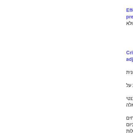
Eff
pre
ם ולא
Cri
ad
 חיסונית
מפירית על
נטי
אלה
חים
ום
לות