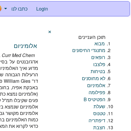
Login
כתבו לנו
×
תוכן העניינים
מבוא
אלומיניום
מתנגדי החיסונים
c, Curr Med Chem
רופאים
פלצבו
מדוע ואיך האלומיניו
בטיחות
לא מחוסנים
אלומיניום
באבקת אפיה, בחומרי
פפילומה
(אלומיניום נמצא כת
הפטיטיס B
פגים שקיבלו תמ"ל ש
שעלת
אלומיניום שנמצא בשי
אלומיניום מקושר גם
טטנוס
כמות האלומיניום בחי
דיפתריה
כדאי לקרוא את המא
חצבת