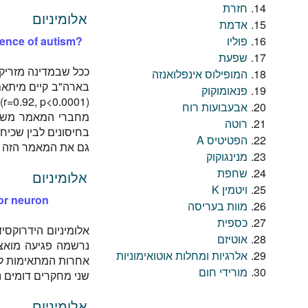
חזרת
אלומיניום
אדמת
פוליו
lence of autism?
שפעת
ככל שבמדינה מזריקים
המופילוס אינפלואנזה
בארה"ב קיים מיתאם 
פנאומוקוק
(r=0.92, p<0.0001).
אבעבועות רוח
מחברי המאמר מש
רוטה
בחיסונים לבין שכיח
הפטיטיס A
גם את המאמר הזה כ
מנינגוקוק
שחפת
אלומיניום
ויטמין K
tor neuron
מוות בעריסה
כספית
אלומיניום הידרוקסי
אוטיזם
נרשמה פגיעה מואצת 
אלרגיות ומחלות אוטואימוניות
אחרות המתאימות למחלת האל
מורידי חום
שני מחקרים דומים נ
אלומיניום