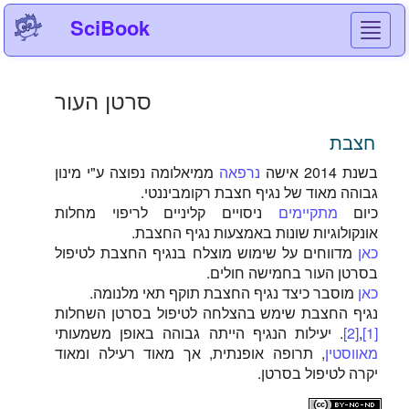
SciBook
Toggl
navig
סרטן העור
חצבת
בשנת 2014 אישה
נרפאה
ממיאלומה נפוצה ע"י מינון
גבוהה מאוד של נגיף חצבת רקומביננטי.
כיום
מתקיימים
ניסויים קליניים לריפוי מחלות
אונקולוגיות שונות באמצעות נגיף החצבת.
כאן
מדווחים על שימוש מוצלח בנגיף החצבת לטיפול
בסרטן העור בחמישה חולים.
כאן
מוסבר כיצד נגיף החצבת תוקף תאי מלנומה.
נגיף החצבת שימש בהצלחה לטיפול בסרטן השחלות
[1]
,
[2]
. יעילות הנגיף הייתה גבוהה באופן משמעותי
מאווסטין
, תרופה אופנתית, אך מאוד רעילה ומאוד
יקרה לטיפול בסרטן.