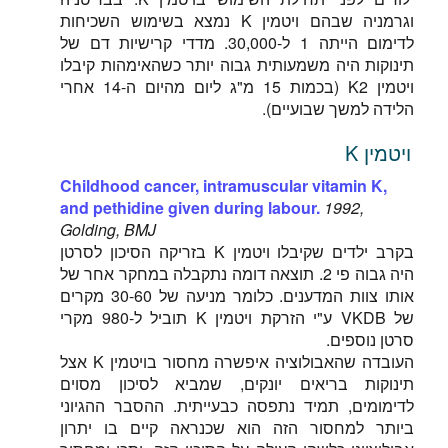
וגרמניה שבהם ויטמין K נמצא בשימוש השכיחות
לדימום הייתה 1 ל-30,000. מדדי קרישיות דם של
תינוקות היה משמעותית גבוה יותר כשהאימהות קיבלו
ויטמין K2 (בכמות 15 מ"ג ליום מהיום ה-14 אחרי
הלידה למשך שבועיים).
ויטמין K
Childhood cancer, intramuscular vitamin K,
and pethidine given during labour.
1992,
Golding, BMJ
בקרב ילדים שקיבלו ויטמין K בזריקה הסיכון לסרטן
היה גבוה פי 2. תוצאה דומה נתקבלה במחקר אחר של
אותו צוות המדענים. כלומר מניעה של 30-60 מקרים
של VKDB ע"י הזרקת ויטמין K תוביל ל-980 מקרי
סרטן נוספים.
העובדה שהאבולוציה איפשרה מחסור בויטמין K אצל
תינוקות בריאים יונקים, שמביא לסיכון מסוים
לדימומים, תמיד נתפסה כבעייתית. ההסבר ההגיוני
ביותר למחסור הזה הוא שכנראה קיים בו יתרון