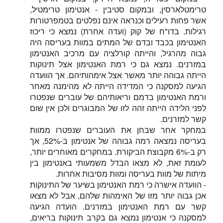
טרימטלארסין, ובמקום סטיבין - אנטימון טרימטיל,
אשר פחות רעילים וכנראה אינם נפלטים בטמפרטורות
רגילות. בדו"ח של קוק (ועדה אחרת) נמצא כי ריכוז
האנטימון בכבד ובדם של המתים במוות בעריסה היה
גבוה מהרגיל, והייתה קורלציה עם מרכיב האנטימון
במזרנים. נמצא גם כי רמת האנטימון אצל תינוקות
הייתה גבוהה יותר מאשר אצל אימהותיהם. אך הוועדה
הגיעה למסקנה כי המדידה הייתה לא מהימנה מאחר
ורמת האנטימון בדמם וריאותיהם של עוברים שנפטרו
לפני הלידה הייתה זהה לזו של המבוגרים ולכן אין שום
קשר למזרנים.
במחקר אחר שבחן את העוברים שנפטרו ממוות
בעריסה נמצאה רמה גבוהה של אנטימון ב-52%, אך
רק ב-6% מקבוצת הביקורת. במחקרים מאוחרים יותר,
לעומת זאת, לא מצאו הבדל משמעותי באנטימון בין
מיתות של מוות בעריסה ומוות מסיבות אחרות.
- הוועדה אישרה כי רמת האנטימון בשיער של התינוקות
אכן גבוה יותר מזו של האימהות שלהם, אבל לא מצאו
קשר עם רמת האנטימון במזרנים. הועדה הגיעה
למסקנה כי אנטימון נמצא גם בקרב תינוקות בריאים,