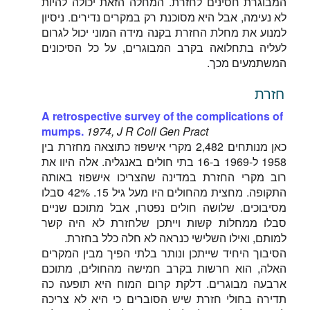
המבוגרת חסינים לחזרת. המחלה הזאת יכולה להיות
לא נעימה, אבל היא מסוכנת רק במקרים נדירים. ניסיון
למנוע את מחלת החזרת בקנה מידה המוני יכול לגרום
לעליה בתחלואה בקרב המבוגרים, על כל הסיכונים
המשתמעים מכך.
חזרת
A retrospective survey of the complications of
mumps.
1974, J R Coll Gen Pract
כאן מנותחים 2,482 מקרי אישפוז כתוצאה מחזרת בין
1958 ל-1969 ב-16 בתי חולים באנגליה. אלה היוו את
רוב מקרי החזרת במדינה שהצריכו אישפוז באותה
התקופה. מחצית מהחולים היו מעל גיל 15. 42% סבלו
מסיבוכים. שלושה חולים נפטרו, אבל מתוכם שניים
סבלו ממחלות קשות וייתכן שלחזרת לא היה קשר
למותם, ואילו השלישי כנראה לא חלה כלל בחזרת.
הסיבוך היחיד שייתכן ונותר בלתי הפיך מבין המקרים
האלה, הוא חרשות בקרב חמישה מהחולים, מתוכם
ארבעה מבוגרים. דלקת קרום המוח היא תופעה כה
תדירה בחולי חזרת שיש הסוברים כי היא לא צריכה