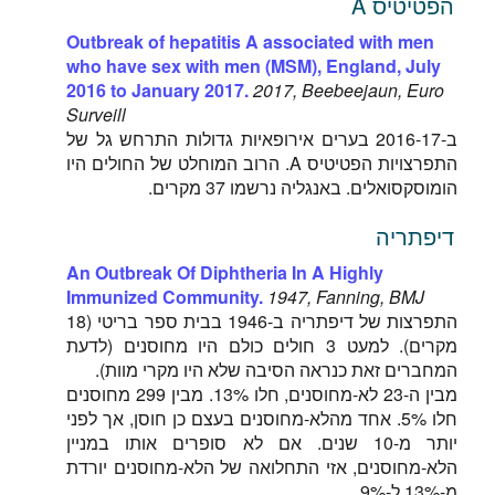
הפטיטיס A
Outbreak of hepatitis A associated with men
who have sex with men (MSM), England, July
2016 to January 2017.
2017, Beebeejaun, Euro
Surveill
ב-2016-17 בערים אירופאיות גדולות התרחש גל של
התפרצויות הפטיטיס A. הרוב המוחלט של החולים היו
הומוסקסואלים. באנגליה נרשמו 37 מקרים.
דיפתריה
An Outbreak Of Diphtheria In A Highly
Immunized Community.
1947, Fanning, BMJ
התפרצות של דיפתריה ב-1946 בבית ספר בריטי (18
מקרים). למעט 3 חולים כולם היו מחוסנים (לדעת
המחברים זאת כנראה הסיבה שלא היו מקרי מוות).
מבין ה-23 לא-מחוסנים, חלו 13%. מבין 299 מחוסנים
חלו 5%. אחד מהלא-מחוסנים בעצם כן חוסן, אך לפני
יותר מ-10 שנים. אם לא סופרים אותו במניין
הלא-מחוסנים, אזי התחלואה של הלא-מחוסנים יורדת
מ-13% ל-9%.