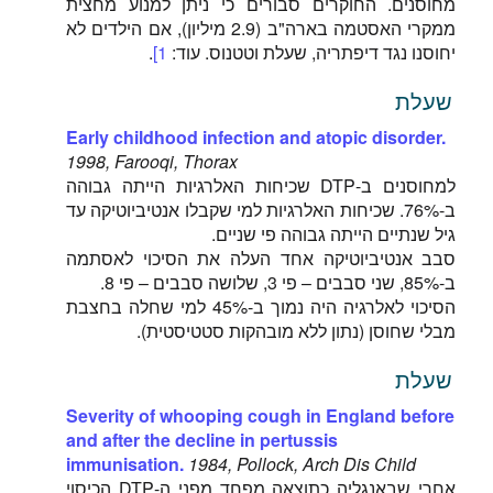
מחוסנים. החוקרים סבורים כי ניתן למנוע מחצית
ממקרי האסטמה בארה"ב (2.9 מיליון), אם הילדים לא
יחוסנו נגד דיפתריה, שעלת וטטנוס. עוד:
1]
.
שעלת
Early childhood infection and atopic disorder.
1998, Farooqi, Thorax
למחוסנים ב-DTP שכיחות האלרגיות הייתה גבוהה
ב-76%. שכיחות האלרגיות למי שקבלו אנטיביוטיקה עד
גיל שנתיים הייתה גבוהה פי שניים.
סבב אנטיביוטיקה אחד העלה את הסיכוי לאסתמה
ב-85%, שני סבבים – פי 3, שלושה סבבים – פי 8.
הסיכוי לאלרגיה היה נמוך ב-45% למי שחלה בחצבת
מבלי שחוסן (נתון ללא מובהקות סטטיסטית).
שעלת
Severity of whooping cough in England before
and after the decline in pertussis
immunisation.
1984, Pollock, Arch Dis Child
אחרי שבאנגליה כתוצאה מפחד מפני ה-DTP הכיסוי