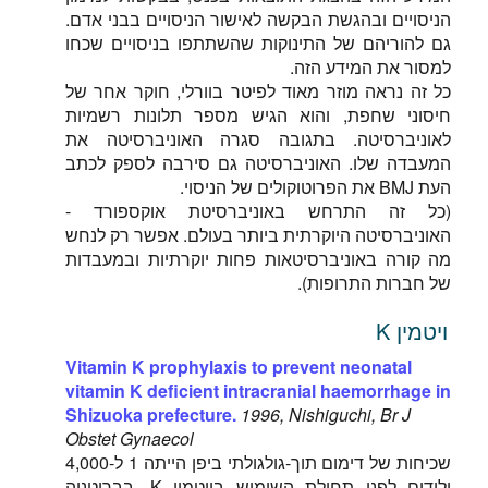
הניסויים ובהגשת הבקשה לאישור הניסויים בבני אדם.
גם להוריהם של התינוקות שהשתתפו בניסויים שכחו
למסור את המידע הזה.
כל זה נראה מוזר מאוד לפיטר בוורלי, חוקר אחר של
חיסוני שחפת, והוא הגיש מספר תלונות רשמיות
לאוניברסיטה. בתגובה סגרה האוניברסיטה את
המעבדה שלו. האוניברסיטה גם סירבה לספק לכתב
העת BMJ את הפרוטוקולים של הניסוי.
(כל זה התרחש באוניברסיטת אוקספורד -
האוניברסיטה היוקרתית ביותר בעולם. אפשר רק לנחש
מה קורה באוניברסיטאות פחות יוקרתיות ובמעבדות
של חברות התרופות).
ויטמין K
Vitamin K prophylaxis to prevent neonatal
vitamin K deficient intracranial haemorrhage in
Shizuoka prefecture.
1996, Nishiguchi, Br J
Obstet Gynaecol
שכיחות של דימום תוך-גולגולתי ביפן הייתה 1 ל-4,000
ילודים לפני תחילת השימוש בויטמין K. בבריטניה