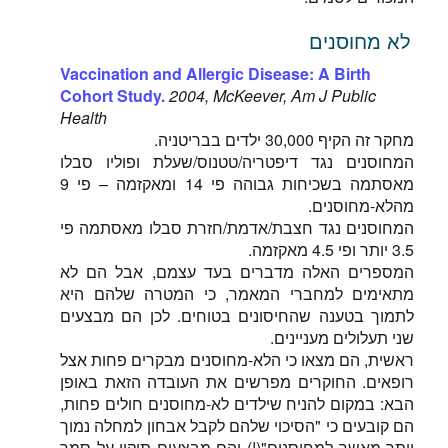
לא מחוסנים
Vaccination and Allergic Disease: A Birth
Cohort Study.
2004, McKeever, Am J Public
Health
מחקר זה הקיף 30,000 ילדים בבריטניה.
המחוסנים נגד דיפטריה/טטנוס/שעלת ופוליו סבלו
מאסתמה בשכיחות גבוהה פי 14 ומאקזמה – פי 9
מהלא-מחוסנים.
המחוסנים נגד חצבת/אדמת/חזרת סבלו מאסתמה פי
3.5 יותר ופי 4.5 מאקזמה.
המספרים האלה מדברים בעד עצמם, אבל הם לא
מתאימים למחברי המאמר, כי המטרה שלהם היא
לתמוך בטענה שהחיסונים בטוחים. לכן הם מבצעים
שני תעלולים מעניינים.
ראשית, הם מצאו כי הלא-מחוסנים מבקרים פחות אצל
רופאים. החוקרים מפרשים את העובדה הזאת באופן
הבא: במקום להניח שילדים לא-מחוסנים חולים פחות,
הם קובעים כי "הסיכוי שלהם לקבל אבחון למחלה נמוך
יותר מאשר למחוסנים"(!) והם מבצעים תיקון על סמך