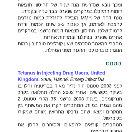
ומכך נובע שנדרשת מנה שניה של החיסון. תוצאות
דומות התקבלו במחקרים שנערכו בבריטניה ובקנדה.
מנת דחף של MMR מובילה להגדלת כמות נוגדנים
לחצבת ולאדמת, אך כעבור 2-3 שנים הכמות יורדת
לרמות שלפני החיסון. תוצאות דומות נרשמו במחקרים
אחרים שנערכו בפינלנד ובמדינות אחרות.
מחברי המאמר מסכמים שאין קורלציה טובה בין כמות
הנוגדנים בדם לבין ההגנה מפני המחלה.
טטנוס
Tetanus in Injecting Drug Users, United
Kingdom.
2006, Hahné, Emerg Infect Dis
לפני 2003 טטנוס היה נדיר מאוד בבריטניה וחלו בו
בעיקר בקשישים. אחרי 2003 החלה תחלואה בקרב
הנרקומנים. בשנת 2003 נרשמו 35 מקרי טטנוס, 2
מהם נגמרו במוות. המחברים חקרו את המשותף בין
המקרים ומצאו שהם נדבקו מהרואין מזוהם שמקורו
בליברפול.
המחברים קוראים לרופאים ולסוהרים לחסן את
המכורים לסמים.