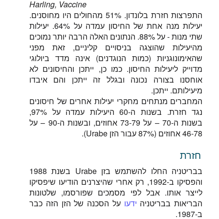
Harling, Vaccine
התפרצות חזרת בלונדון. 51% מהחולים היו מחוסנים.
יעילות מנה אחת של החיסון עמדה על 64%. יעילות
שתי מנות - על 88%. הנתונים האלה הרבה יותר נמוכים
מהיעילות שהוצגה בניסויים קליניים, זאת מפני
שהאימונוגניות (כמות הנוגדנים) אינה מדד ביולוגי
מדוייק ליעילות החיסון. כמו כן, ייתכן והחיסונים לא
אוחסנו בצורה נכונה ובגלל זה ייתכן והם איבדו
מיעילותם. ייתכן.
המחברים מנתחים מחקרי יעילות אחרים של חיסונים
נגד חזרת. בשנות ה-60 היעילות עמדה על 97%,
בשנות ה-70 – על 73-79 אחוזים, ובשנות ה-90 – על
46-78 אחוזים (87% עבור הזן Urabe).
חזרת
בבריטניה החלו להשתמש בזן Urabe בשנת 1988
והפסיקו ב-1992, רק אחרי שהיצרנים הודיעו שיפסיקו
לייצר אותו. אבל לפי מסמכים שפורסמו, שלטונות
הבריאות בבריטניה
ידעו
על הסכנה של הזן הזה כבר
ב-1987.