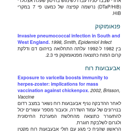
אחרי שבבריטניה עברו לשימוש בחיסון שעלת אצלולרי
(DTaP/HiB) נרשמה קפיצה של כמעט פי 7 במקרי
HiB.
פנאומוקוק
Invasive pneumococcal infection in South and
West England.
1998, Smith, Epidemiol Infect
בין 1982 ל-1992 עלתה התחלואה בזיהום דם ודלקת
קרום המוח כתוצאה מפנאומוקוק פי 2.3.
אבעבועות רוח
Exposure to varicella boosts immunity to
herpes-zoster: implications for mass
vaccination against chickenpox.
2002, Brisson,
Vaccine
לאחר ההדבקה נגיף אבעבועות רוח נשאר במצב רדום
בנוירונים של עמוד השדרה, וכעבור מספר עשורים יכול
להתעורר כתוצאה מהחלשת המערכת החיסונית
ולגרום לשלבקת חוגרת.
הראשון שהניח כי מגע עם חולי אבעבועות רוח מקטין