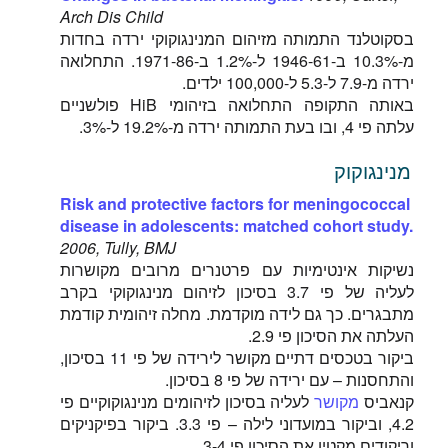
Arch Dis Child
בסקוטלנד התמותה מזיהום המנינגוקוקי ירדה בחדות
מ-10.3% ב-1946-61 ל-1.2% ב-1971-86. התחלואה
ירדה מ-7.9 ל-5.3 ל-100,000 ילדים.
באותה התקופה התחלואה בזיהומי HiB פולשניים
עלתה פי 4, ובו בעת התמותה ירדה מ-19.2% ל-3%.
מנינגוקוק
Risk and protective factors for meningococcal
disease in adolescents: matched cohort study.
2006, Tully, BMJ
נשיקות אינטימיות עם פרטנרים מרובים מקושרות
לעליה של פי 3.7 בסיכון לזיהום מנינגוקוקי בקרב
מתבגרים. כך גם לידה מוקדמת. מחלה זיהומית קודמת
העלתה את הסיכון פי 2.9.
ביקור בטכסים דתיים מקושר לירידה של פי 11 בסיכון,
והתחסנות – עם ירידה של פי 8 בסיכון.
קנאביס
מקושר
לעליה בסיכון לזיהומים מנינגוקוקיים פי
4.2, וביקור במועדוני לילה – פי 3.3. ביקור בפיקניקים
וריקודים מקטין את הסיכון פי 3-4.