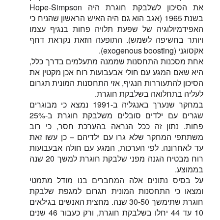
את הסיכון לשלבקת חוגרת היה Hope-Simpson
בשנת 1965 (אגב הוא גם היה האיש הראשון שהניח כי
האפידמיולוגיה של שפעת תלויה פחות בנגיף עצמו
ויותר בחשיפה לשמש). התופעה הזאת נקראת דחף
אקסוגני (exogenous boosting).
אחת מסכנות התחסנות שממנה מתעלמים בדרך כלל,
היא שאם המגע עם חולי אבעבועות רוח אכן מקטין את
הסיכון להתעוררות הנגיף, אזי התחסנות המונית תגרום
לעליה בתחלואה בשלבקת חוגרת.
במחקר שנערך באנגליה ב-1991 נמצא כי מבוגרים
שגרים עם ילדים סובלים משלבקת חוגרת ב-25%
פחות. נתון זה ככל הנראה בהערכת חסר, כי רוב
משתתפי המחקר שלא גרו עם ילדיהם – כן עשו זאת
עד לאחרונה. לפי הערכות, המגע עם חולה אבעבועות
רוח מבטיח הגנה מפני שלבקת חוגרת למשך 20 שנה
בממוצע.
על בסיס נתונים אלה המחברים בנו מודל מתמטי
ומצאו כי התחסנות המונית תגרום למגפת שלבקת
חוגרת שתימשך 30-50 שנה. מחצית האנשים בגילאים
10 עד 44 יחלו בשלבקת חוגרת, ורק כעבור 46 שנים