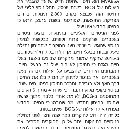
MVA85A הוא חיסון שחפת חדש שנועד להגביר את
היעילות של BCG. בשנת 2009, החל ניסוי קליני של
החיסון הזה שבוצע בקרב 2,800 תינוקות בדרום
אפריקה. התוצאות, שפורסמו בשנת 2013, הראו כי
החיסון החדש אינו יעיל.
לפני הניסויים הקליניים בתינוקות בוצעו ניסויים
בעכברים, שרקנים, פרות וקופים. בבקשות למימון
הניסוי שהוגשו ב-2009 טענו החוקרים שהחיסון נתגלה
כיעיל ובטוח בבעלי חיים. אך דו"ח בלתי תלוי שפורסם
ב-2015 שהקיף שמונה מחקרים שבוצעו ב-192 בעלי
חיים מגלה כי החיסון לא היה יעיל גם בבעלי חיים.
המבחנים היחידים שהצביעו על יעילות גבוהה נעשו
בעכברים, אך בניגוד לתינוקות, הם קיבלו את החיסון
דרך האף ולא בזריקה, והרכב החיסון בניסוי היה שונה.
בניסוי בקופי מקוק התברר כי שרדו 4 מתוך 6 הקופים
המחוסנים ב-BCG, לעומת אחד בלבד מתוך שישה
שחוסנו בחיסון החדש, מה שמרמז כי החיסון החדש
מפחית את היעילות של BCG ושאינו בטוח.
כל זה היה ידוע לחוקרים כבר שנה וחצי לפני תחילת
הניסויים בתינוקות. יתר על כן, החוקרים הסתירו את
המידע הזה בהצגת התוצאות בכנס, בבקשות למימון