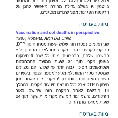
אבולוציוני כלשהו העולה על הסיכון הזה. יתכן ומחסור
בויטמין K בשלב גדילה מהירה מאפשר להגן על
הרקמות הפגיעות מפני שינויים מוטגניים.
מוות בעריסה
Vaccination and cot deaths in perspective.
1987, Roberts, Arch Dis Child
שני תאומים נפטרו תוך שלוש שעות ממתן חיסון DTP.
החוקרים קבעו כי הם במקרה מתו לאחר החיסון, ולפי
החשבון שלהם, בבריטניה ימותו כל שנה 9 תינוקות
באופן מקרי תוך 24 שעות ממועד ההתחסנות
ושלתאומים הסיכון גבוה יותר פי שלוש. הם מציינים
שמספר מקרי המוות לא מגיע למספר הצפוי. בעשרים
השנים האחרונות דווחו רק 6 מקרי מוות לאחר מתן
חיסון ה-DTP אבל ככל הנראה היו עוד מקרים. במהלך
14 חודשים לאחר המקרה הזה שהושם באור
הזרקורים, נרשמו עוד חמישה מקרי מוות שקרו תוך 24
שעות ממועד מתן החיסון.
מוות בעריסה