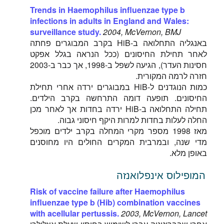
Trends in Haemophilus influenzae type b
infections in adults in England and Wales:
surveillance study.
2004, McVernon, BMJ
באנגליה התחלואה ב-HiB בקרב המבוגרים פחתה
לאחר תחילת החיסונים (ככל הנראה בגלל אפקט
חסינות העדר), הגיעה לשפל ב-1998, אך כבר ב-2003
חזרה לרמה המקורית.
כמות הנוגדנים ל-HiB במבוגרים ירדה אחרי תחילת
החיסונים. תופעה דומה התרחשה בקרב הילדים.
תחילה התחלואה ב-HiB ירדה בחדות אך לאחר מכן
החלה לעלות בחדות למרות היקף חיסוני גבוה.
מאז 1998 מספר מקרי המחלה בקרב ילדים מוכפל
מדי שנה, ובמרבית המקרים החולים היו מחוסנים
באופן מלא.
המופילוס אינפלואנזה
Risk of vaccine failure after Haemophilus
influenzae type b (Hib) combination vaccines
with acellular pertussis.
2003, McVernon, Lancet