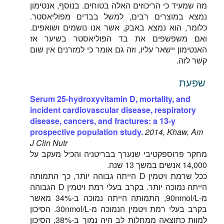
מה שמעיד כי הריכוזים האלה בטוחים. בנוסף, אנטימון
נמצא במוצרים רבים, למשל בבדים מפוליאסטר.
כלומר, הוא נמצא באבק, אשר אנו נושמים ושואפים.
ואם משפשפים את בד הפוליאסטר בשיער אז
האנטימון יישאר עליו, וזה גם אומר כי למזרנים אין שום
קשר לזה.
שפעת
Serum 25-hydroxyvitamin D, mortality, and
incident cardiovascular disease, respiratory
disease, cancers, and fractures: a 13-y
prospective population study.
2014, Khaw, Am
J Clin Nutr
מחקר פרוספקטיבי שנערך בבריטניה והכיל מעקב על
14,000 אנשים במשך 13 שנה.
ככל שרמת ויטמין D הייתה גבוהה יותר, כך התמותה
הייתה נמוכה יותר. בקרב בעלי רמת ויטמין D הגבוהה
מ-90nmol/L, התמותה הייתה נמוכה ב-34% מאשר
בקרב בעלי רמת ויטמין הנמוכה מ-30nmol/L. הסיכון
למוות כתוצאה ממחלות לב היה נמוך ב-38%, הסיכון