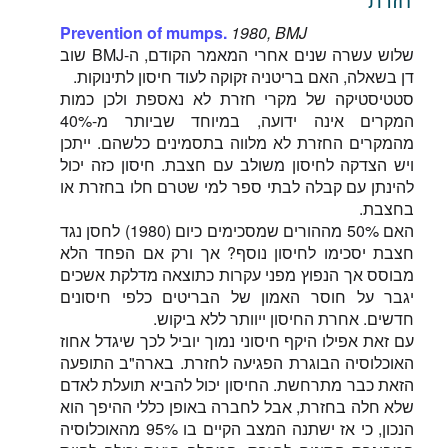
Prevention of mumps.
1980, BMJ
שלוש עשרה שנים אחרי המאמר הקודם, ה-BMJ שוב
דן בשאלה, האם בריטניה זקוקה לעוד חיסון לתינוקות.
סטטיסטיקה של מקרי חזרת לא נאספת ולכן כמות
המקרים אינה ידועה, במיוחד שביותר מ-40%
מהמקרים החזרת לא מלווה בתסמינים כלשהם. ייתכן
ויש הצדקה לחיסון משולב עם חצבת. חיסון כזה יכול
להינתן עם קבלה לבתי ספר למי שטרם חלו בחזרת או
בחצבת.
האם 50% מההורים שמסכימים כיום (1980) לחסן נגד
חצבת יסכימו לחיסון נוסף? אך ורק אם הפחד הלא
מבוסס אך הנפוץ מפני עקרות כתוצאה מדלקת אשכים
יגבר על חוסר האמון של הבריטים כלפי חיסונים
חדשים. אחרת החיסון ייוותר ללא ביקוש.
עם זאת אפילו היקף חיסוני נמוך יוביל לכך שיגדל אחוז
האוכלוסיה הבוגרת הפגיעה לחזרת. בארה"ב התופעה
הזאת כבר מתרחשת. החיסון יכול להביא תועלת לאדם
שלא חלה בחזרת, אבל לחברה באופן כללי ההיפך הוא
הנכון, כי אז ישתנה המצב הקיים בו 95% מהאוכלוסיה