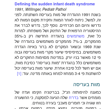
Defining the sudden infant death syndrome
1991, Willinger, Pediatr Pathol
בשנת 1991 ההגדרה של מוות בעריסה השתנתה. לפני
זה, למשל, ניתוח לאחר המוות וחקירת מקום המוות לא
נדרשו והיום הם הכרחיים. נוסף לכך, נדרש לברר את
ההיסטוריה הרפואית של התינוק ושל משפחתו. למרות
כל זאת,
משתמשים
בהגדרה החדשה רק ב-35%
מהמקרים, ב-7% מהמקרים משתמשים בהגדרה של
שנת 1969 ובשאר המקרים לא ברור באיזה הגדרה
משתמשים. במיסיסיפי שיעור מקרי מוות בעריסה גבוה
פי 12 מאשר בניו יורק. במדינות מסוימות החוקרים לא
משתמשים כלל בהגדרת "מוות בעריסה" כסיבת מוות,
אם יש חשד לכל סיבה אחרת. שיעור מוות בעריסה יכול
להשתנות פי 3-4 ממחוז למחוז באותה מדינה. עוד:
[1]
מוות בעריסה
כמענה להיפותזה הנ"ל, בבריטניה הקימו ועדה של
מומחים אשר
בדו"ח
שלה הגיעה למסקנה, כי ההשערה
הזו שגויה וכי חומרים מעכבי בעירה בטוחים.
- במקום פטרייה, נמצא חיידק, במקום ארסין -