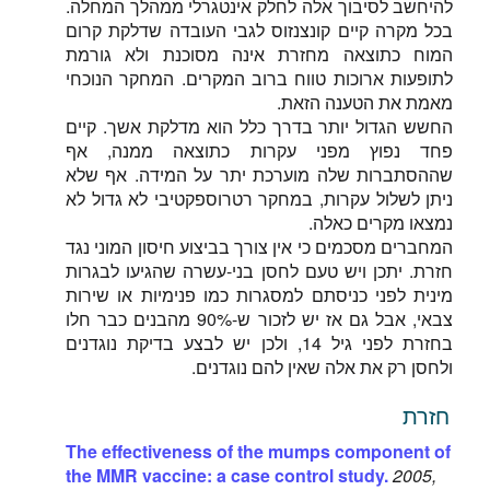
להיחשב לסיבוך אלה לחלק אינטגרלי ממהלך המחלה.
בכל מקרה קיים קונצנזוס לגבי העובדה שדלקת קרום
המוח כתוצאה מחזרת אינה מסוכנת ולא גורמת
לתופעות ארוכות טווח ברוב המקרים. המחקר הנוכחי
מאמת את הטענה הזאת.
החשש הגדול יותר בדרך כלל הוא מדלקת אשך. קיים
פחד נפוץ מפני עקרות כתוצאה ממנה, אף
שההסתברות שלה מוערכת יתר על המידה. אף שלא
ניתן לשלול עקרות, במחקר רטרוספקטיבי לא גדול לא
נמצאו מקרים כאלה.
המחברים מסכמים כי אין צורך בביצוע חיסון המוני נגד
חזרת. יתכן ויש טעם לחסן בני-עשרה שהגיעו לבגרות
מינית לפני כניסתם למסגרות כמו פנימיות או שירות
צבאי, אבל גם אז יש לזכור ש-90% מהבנים כבר חלו
בחזרת לפני גיל 14, ולכן יש לבצע בדיקת נוגדנים
ולחסן רק את אלה שאין להם נוגדנים.
חזרת
The effectiveness of the mumps component of
the MMR vaccine: a case control study.
2005,