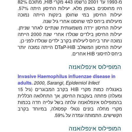
מ-1993 עד 2001 נרשמו 443 מקרי HiB, מתוכם 82%
היו מחוסנים באופן מלא. יעילות החיסון היתה 57%.
יעילות החיסון במי שחוסן בינקות הייתה נמוכה
מיעילותו ביחס למי שחוסנו אחרי גיל שנה.
יעילות החיסון ירדה משמעותית שנתיים לאחר שניתן.
יעילות החיסון בילדים שנולדו אחרי שנת 2000 הייתה
נמוכה יותר ביחס ליעילותו בקרב ילדים שנולדו לפני כן.
יעילות החיסון המשולב DTaP-HiB הייתה נמוכה יותר
ביחס לחיסוני HiB אחרים.
המופילוס אינפלואנזה
Invasive Haemophilus influenzae disease in
adults.
2000, Sarangi, Epidemiol Infect
באנגליה כמות מקרי HiB בקרב המבוגרים (גיל 15
ומעלה) פחתה בעקבות החיסון, אך התחלואה הכללית
בהמופילוס אינפלואנזה עלתה בשל עלייה חדה בכמות
מקרי מחלה בזנים נטולי קפסולה, במיוחד בקרב
הקשישים. התמותה עמדה על 59%.
המופילוס אינפלואנזה