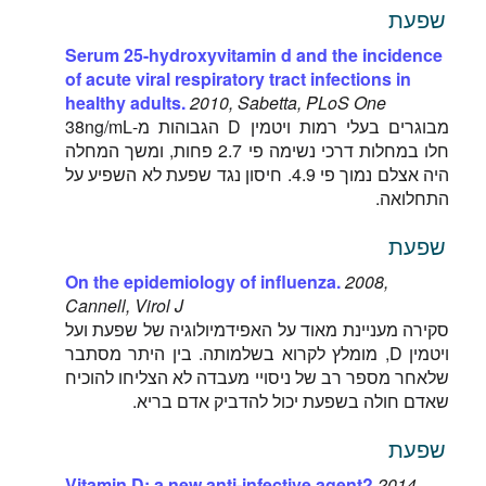
שפעת
Serum 25-hydroxyvitamin d and the incidence
of acute viral respiratory tract infections in
healthy adults.
2010, Sabetta, PLoS One
מבוגרים בעלי רמות ויטמין D הגבוהות מ-38ng/mL
חלו במחלות דרכי נשימה פי 2.7 פחות, ומשך המחלה
היה אצלם נמוך פי 4.9. חיסון נגד שפעת לא השפיע על
התחלואה.
שפעת
On the epidemiology of influenza.
2008,
Cannell, Virol J
סקירה מעניינת מאוד על האפידמיולוגיה של שפעת ועל
ויטמין D, מומלץ לקרוא בשלמותה. בין היתר מסתבר
שלאחר מספר רב של ניסויי מעבדה לא הצליחו להוכיח
שאדם חולה בשפעת יכול להדביק אדם בריא.
שפעת
Vitamin D: a new anti-infective agent?
2014,