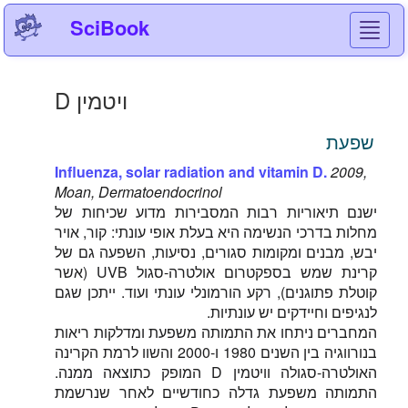
SciBook
Toggl
navig
ויטמין D
שפעת
Influenza, solar radiation and vitamin D.
2009,
Moan, Dermatoendocrinol
ישנם תיאוריות רבות המסבירות מדוע שכיחות של
מחלות בדרכי הנשימה היא בעלת אופי עונתי: קור, אויר
יבש, מבנים ומקומות סגורים, נסיעות, השפעה גם של
קרינת שמש בספקטרום אולטרה-סגול UVB (אשר
קוטלת פתוגנים), רקע הורמונלי עונתי ועוד. ייתכן שגם
לנגיפים וחיידקים יש עונתיות.
המחברים ניתחו את התמותה משפעת ומדלקות ריאות
בנורווגיה בין השנים 1980 ו-2000 והשוו לרמת הקרינה
האולטרה-סגולה וויטמין D המופק כתוצאה ממנה.
התמותה משפעת גדלה כחודשיים לאחר שנרשמת