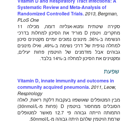
Vitamin D and Respiratory Tract Infections: A
Systematic Review and Meta-Analysis of
Randomized Controlled Trials.
2013, Bergman,
PLoS One
סקירה שיטתית ומטא-אנליזה דומה, מכילה 11
מחקרים. ויטמין D מוריד את הסיכון למחלות בדרכי
הנשימה ב-36%. מינונים נמוכים יומיים מקטינים סיכון
למחלה נגיפית של דרכי נשימה ב-49%, ואילו מינונים
גבוהים אבל מזדמנים של הויטמין פחות יעילים,
ומקטינים את הסיכון למחלה ב-14% בלבד.
שפעת
Vitamin D, innate immunity and outcomes in
community acquired pneumonia.
2011, Leow,
Respirology
מבין המטופלים שאושפזו בעקבות דלקת ריאות, לאלה
הסובלים ממחסור בויטמין D (פחות מ-30nmol/L)
התמותה הייתה גבוהה פי 12.7 מאשר למטופלים
שרמת הויטמין שלהם היתה גבוהה מ-50nmol/L.