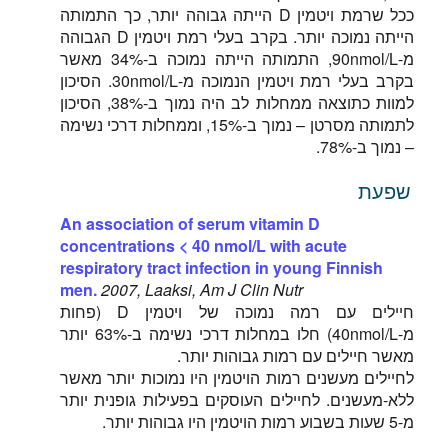
ככל שרמת ויטמין D הייתה גבוהה יותר, כך התמותה
הייתה נמוכה יותר. בקרב בעלי רמת ויטמין D הגבוהה
מ-90nmol/L, התמותה הייתה נמוכה ב-34% מאשר
בקרב בעלי רמת ויטמין הנמוכה מ-30nmol/L. הסיכון
למוות כתוצאה ממחלות לב היה נמוך ב-38%, הסיכון
לתמותה מסרטן – נמוך ב-15%, וממחלות דרכי נשימה
– נמוך ב-78%.
שפעת
An association of serum vitamin D
concentrations < 40 nmol/L with acute
respiratory tract infection in young Finnish
men.
2007, Laaksi, Am J Clin Nutr
חיילים עם רמה נמוכה של ויטמין D (פחות
מ-40nmol/L) חלו במחלות דרכי נשימה ב-63% יותר
מאשר חיילים עם רמות גבוהות יותר.
לחיילים מעשנים רמות הויטמין היו נמוכות יותר מאשר
ללא-מעשנים. לחיילים העוסקים בפעילות גופנית יותר
מ-5 שעות בשבוע רמות הויטמין היו גבוהות יותר.