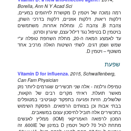
Borella, Ann N Y Acad Sci
רמה נמוכה של ויטמין D מקושרת לזיהומים במעיים,
דלקות ריאות, דלקות אוזניים, דלקות בדרכי השתן,
צהבת B, צהבת C, ומחלות אחרות. משתמשים
בויטמין D בטיפול נגד דילול עצם, שיגרון וסרטן.
עד לאמצע המאה ה-20, מחלת השחפת טופלה ע"י
שמש ושמן דגים. לשתי השיטות האלה מרכיב אחד
משוטף – ויטמין D.
שפעת
Vitamin D for influenza.
2015, Schwalfenberg,
Can Fam Physician
טמיפלו ורלנזה - אלה שני תכשירים שגורמים ליותר נזק
מאשר תועלת. ראיתי מקרים רבים של הקאות,
שלשולים, הזיות ופגיעה בתפקוד קוגניטיבי במטופלים
בבתי אבות וכן בצוותים הרפואים. הפסקת השימוש
בתכשירים אלה תוביל לחיסכון עצום במשאבים.
המכון לרפואה האמריקאי (IOM) ממליץ לאנשים
מתחת לגיל 70 ליטול ויטמין D במינון של 600IE. זה