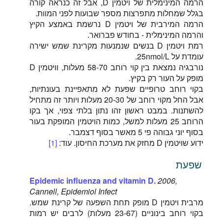
הרמה המינימלית של ויטמין D, אבל זה כנראה קורה
בגלל שמחלות מתפרצות מספר שבועות לפני המוות.
הרמה המירבית של ויטמין D נרשמת באמצע הקיץ
והרמה המינימלית - בחודש פברואר.
רמת ויטמין D בנשים שנמנעות מקרינת שמש ישירה
עומדת על 25nmol/L.
נורבגיה נמצאת בין קוי רוחב 58-70 מעלות, וויטמין D
מופק על העור רק בקיץ.
בקוי רוחב טרופיים שפעת לא מתאפיינת בעונתיות,
אבל החל מקוי רוחב של 20-30 מעלות ויותר זה מתחיל
להשתנות. במבט ראשון זהו נתון בלתי צפוי, אך בקו
הרוחב 25 מעלות למשל, כמות הויטמין המופקת בעור
בסוף יוני גבוהה פי 5 מאשר בסוף דצמבר.
ידוע שויטמין D מחזק את מערכת החיסון. עוד:
[1]
שפעת
Epidemic influenza and vitamin D.
2006,
Cannell, Epidemiol Infect
מרבית ויטמין D מופק תחת השפעה של קרינת שמש.
בקוי רוחב בינוניים (23-67 מעלות) לרבים יש רמות