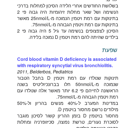
בשלושת החודשים אחרי הלידה הסיכון למחלות בדרכי
הנשימה ושל שאר מחלות זיהומיות היה גבוה פי 2
בתינוקות עם רמת ויטמין הנמוכה מ-25nmol/L מאשר
בתינוקות עם רמת ויטמין הגבוהה מ-75nmol/L.
הסיכון לצפצופים בנשימה עד גיל 5 היה גבוה פי 2
בילדים שהיתה להם רמת ויטמין D נמוכה בלידה.
שפעת
Cord blood vitamin D deficiency is associated
with respiratory syncytial virus bronchiolitis.
2011, Belderbos, Pediatrics
תינוקות שנולדו עם רמת ויטמין D בחבל הטבור
שנמוכה מ-50nmol/L חלו בברונכיוליטיס בשנה
הראשונה לחייהם פי 6.2 יותר מאשר אלה שנולדו עם
רמת ויטמין הגבוהה מ-75nmol/L.
במדינות המערב ל-40% מנשים בהריון ול-50%
מילודים נרשם מחסור בויטמין D.
מחסור בויטמין D בזמן ההריון קשור לסיכון מוגבר
לסוכרת נעורים, טרשת נפוצה, סכיזופרניה ומחלות