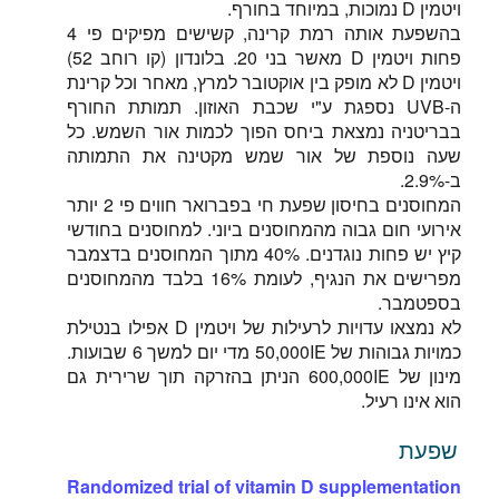
ויטמין D נמוכות, במיוחד בחורף.
בהשפעת אותה רמת קרינה, קשישים מפיקים פי 4
פחות ויטמין D מאשר בני 20. בלונדון (קו רוחב 52)
ויטמין D לא מופק בין אוקטובר למרץ, מאחר וכל קרינת
ה-UVB נספגת ע"י שכבת האוזון. תמותת החורף
בבריטניה נמצאת ביחס הפוך לכמות אור השמש. כל
שעה נוספת של אור שמש מקטינה את התמותה
ב-2.9%.
המחוסנים בחיסון שפעת חי בפברואר חווים פי 2 יותר
אירועי חום גבוה מהמחוסנים ביוני. למחוסנים בחודשי
קיץ יש פחות נוגדנים. 40% מתוך המחוסנים בדצמבר
מפרישים את הנגיף, לעומת 16% בלבד מהמחוסנים
בספטמבר.
לא נמצאו עדויות לרעילות של ויטמין D אפילו בנטילת
כמויות גבוהות של 50,000IE מדי יום למשך 6 שבועות.
מינון של 600,000IE הניתן בהזרקה תוך שרירית גם
הוא אינו רעיל.
שפעת
Randomized trial of vitamin D supplementation