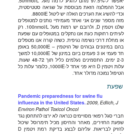
יאפשר ל-97.5% מהם להגיע לרמה מעל 50nmol/L.
אבל ההמלצה הזאת מבוססת על שגיאה סטטיסטית,
וכדי להשיג את הערכים האלה יש ליטול 8800IE.
מזה מספר שנים אני ואחד מעמיתיי נותנים למטופלים
שלנו ויטמין D, ולרובם יש רמות מעל 100nmol/L. רק
לעיתים רחוקות כעת אנו נתקלים במטופלים עם שפעת
או מחלת דרכי נשימה נגיפית. כשזה קורה אנו מטפלים
בהם במינונים גבוהים של הויטמין – 50,000IE באופן
חד פעמי או 3 פעמים ביום במינון של 10,000IE למשך
2-3 ימים. התסמינים נעלמים כליל תוך 48-72 שעות.
עלות ויטמין D היא פני אחד ל-1000IE, כלומר עלות כל
הטיפול נמוכה מדולר אחד.
שפעת
Pandemic preparedness for swine flu
influenza in the United States.
2009, Edlich, J
Environ Pathol Toxicol Oncol
חברי סגל רפואי מסויימים כנראה לא ירצו להתחסן נגד
שפעת החזירים, מאחר והחיסון מכיל תימרוסל שיכול
להזיק לבריאות. עליהם לבצע בדיקת רמת ויטמין D