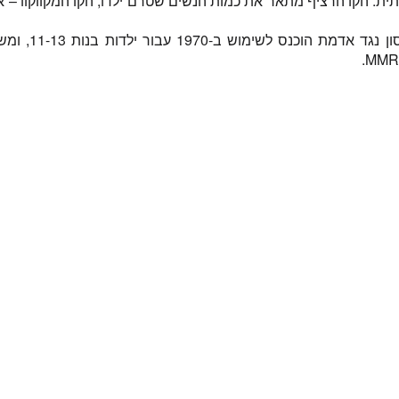
ת. הקו הרציף מתאר את כמות הנשים שטרם ילדו, הקו המקווקוו – 