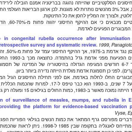
סונים הסלקטיביים שהייתה נהוגה בבריטניה אמנם הובילה לירידת
בנשים בוגרות, אבל 3% מהנשים נותרות לא מוגנות. לכן ארגון הבריאות העולמי
טין, ולצורך זה המליץ לחסן את כל התינוקות.
מודלים מתמטיים מנבאים כי 
המבוגרים הפגיעים לאדמת.
e in congenital rubella occurrence after immunisation
retrospective survey and systematic review.
1999, Panagiot
ביוון החלו לחסן נגד אד
שמספר הנשים הפגיעות מפני
אדמת, ולאחר 6-7 חודשים המגיפה הגדולה בהיסטוריה של המדינה של תס
בוגרים החלו לחלות באדמת. אם לפני תחילת החיסונים הגיל המ
החולים עמד על 7 שנים, ב-1993 הוא כבר טיפס ל-17. למרות שה
on of surveillance of measles, mumps, and rubella in 
providing the platform for evidence-based vaccination p
Vyse, E
הדברים מפורסם גרף המתאר את כמות הנשים בגילאי הפוריות הפגי
אדמת. הגרף מתייחס לאנגליה בתקופה שבין 1985 ל-1998. ני