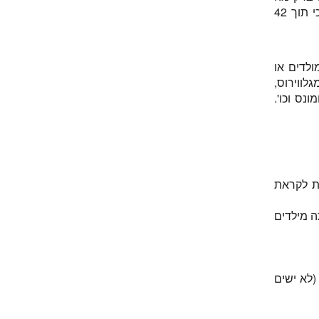
יקרה אם מזריקים את ה-MMRV לתוך השריר, והגיע למסקנה שאפשר גם ככה. כי תוך 42
ולדים או
ווירוס,
יכומונס וכו'.
מת לקראת
התחלואה באדמת אחרי תחילת חיסוני MMR הוסתה מילדים
יטניה) – (לא ישים