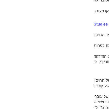
מחלת פרקינסון
מיאלומה
ות שהופקו מעובר
מלנומה
נגיף SV40
Studies 
נמק גזי
נרקולפסיה
ד החיסון
סטפילוקוק זהוב
סטפילוקוקוס זהוב עמיד למתיצילין
ה כפחות
סכרת
סכרת נעורים
 ההזרקה
סרטן
יף, וכי
סרטן העור
סרטן השד
סרטן השחלות
עששת
וי HPV77.DE5, פותח ב-1961. שמו של החיסון
פרכוסי חום
אי כליות של קופים
שוק אנפילקטי
שיתוק פנים
של עוברי
שפעת A (H1N1)
ה בשימוש
שפעת A (H3N2)
ב ובאירופה בשנות ה-70 ונכלל בחיסון ה-MMR הראשון (MMR1 שיוצר ע"י