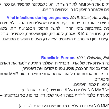
ם שלאחר החיסון לא היו אירועים חריגים.
Viral infections during pregnancy.
2015, Silasi, Am J Re
יש די והותר נגיפים וחיידקים אחרים שמעלים את הסיכון למומים מ
ת בהידבקות בזמן ההריון. למשל הרפס, אבעבועות רוח, ציטומגל
הפטיטיס, שפעת, פרוו-וירוס B19, עגבת, ליסטריה, טוקסופלסמה, כלמידיה, טר
 קיים חיסון נגד מרבית הזיהומים האלה רק מעטים חוששים מפניהם.
Rubella in Europe.
1991, Galazka, Epi
 הלשכה האירופאית של ארגון הבריאות העולמי החליטה למגר את האד
בפולין, פינלנד ובמדינות אחרות 
מבוגרים.
2) מנה אחת מאדמת בלבד לילדות בנות 10-14 שלא חלו באופן טבעי (בר