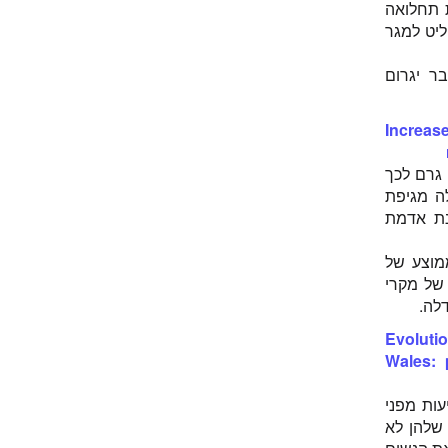
 תחלואה
 החליט למגר
אם ההיקף החיסוני יהווה פחות מ-60-70%, הדבר יגרום
Increas
מת ב-1975, אך ההיקף החיסוני עמד על פחות מ-50%. זה גרם לכך
 אדמת גדל בהתמדה. כתוצאה מכך ב-1993 החלה מגיפת
מונת אדמת
מוצע של
כמות הכללית של מקרי
Evoluti
Wales: 
עות מפני
תן לראות שהכמות שלהן לא