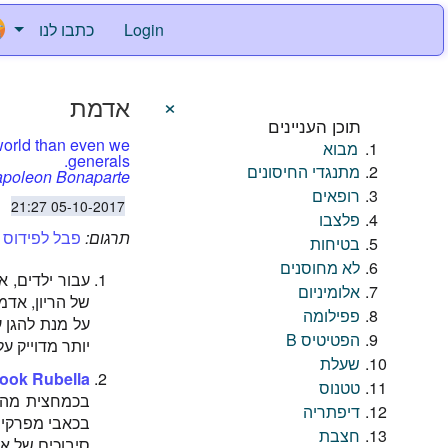
Login
כתבו לנו
×
אדמת
תוכן העניינים
 world than even we
מבוא
generals.
מתנגדי החיסונים
poleon Bonaparte
רופאים
05-10-2017 21:27
פלצבו
תרגום:
פבל לפידוס
בטיחות
לא מחוסנים
עבור ילדים, 
אלומיניום
של הריון, אד
פפילומה
על מנת להגן ע
הפטיטיס B
יותר מדוייק ע
שעלת
ook Rubella
טטנוס
בכמחצית מהמ
דיפתריה
בכאבי מפרקים
חצבת
סיבוכים של אד