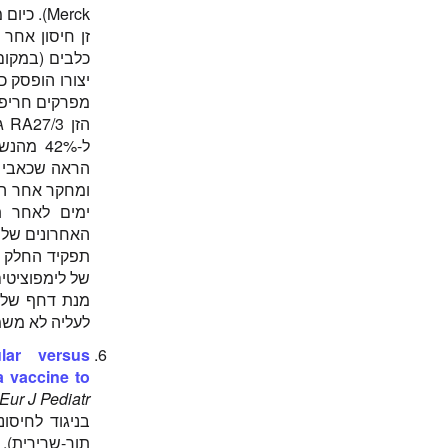
Merck). כיום מיוצר חיסון MMR-II שאושר בשנת 1988.
יצורו הופסק כ
מפרקים חריפה בי
ימים לאחר ת
האחרונים של 
תפקיד החלק ה
של לימפוציטי
מנת דחף של ח
לעליה לא משמעותית, ול-28% עליה
lar versus
a vaccine to
Eur J Pediatr
תוך-שרירית).