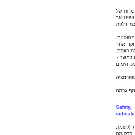
תסמונת גיאן-ברה
תסמונת נפרוטית
דרתיים בתאי כליות של
Acute flaccid myelitis
כלבים (במקום פיברובלסטים של עוברי ברווזים). החיסון על בסיס הזן הזה אושר ב-1969 אך
Brachial neuritis
כמו דלקת
C. difficile infection
Empyema
ה יותר מ-18 חודשים ב-5% מנשים מחוסנות.
Haemophilus influenzae
גרם לפריחה. מחקר אחד
Hemorrhagic Vasculitis
עד 24 ימים אחרי תחילת הווסת,
Macrophagic myofasciitis
ומחקר אחר הראה שכאבי מפרקים נגרמים בשכיחות הגבוהה ביותר בנשים שחוסנו במשך 7
Meningoencephalitis
ע הימים
Moraxella catarrhalis
Orchitis
פורמציה
Orthostatic intolerance
Parotitis
דחף גרמה
Vaccine-Associated Paralytic Poliomyelitis
(VAPP)
Safety
subcuta
MMR בזריקה תת-עורית (לעומת
ה בדק מה