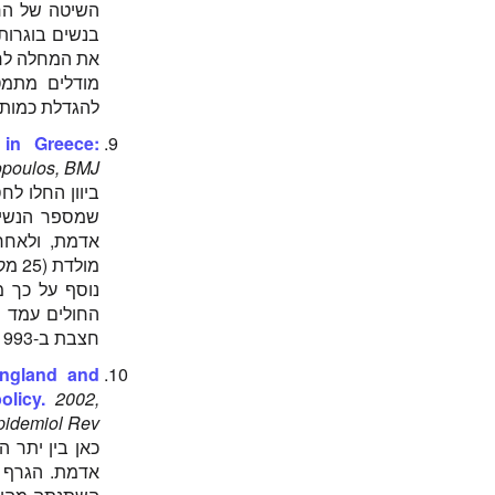
השיטה של החי
את המחלה לחלו
להגדלת כמות 
 in Greece:
opoulos, BMJ
מולדת (25 מקרים). לפני כן תסמונת אדמת מולדת הייתה נדירה ביותר ביוון.
נוסף על כך מ
חצבת ב-1993 הייתה נמוכה מאשר ב-1983, כמות החולים בגילאים 15 ומעלה רק גדלה.
England and
olicy.
2002,
pidemiol Rev
כאן בין יתר 