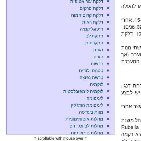
דלקת עור אטופית
ו להפלה
דלקת פרקים
דלקת קרום המוח
בשנות ה-80 שלושים אחוז ממקרי אדמת אובחנו במתבגרים ובמבוגרים בגילאי 15-39. אחרי
דלקת ראות
היפוגליקמיה
ל-35% מנשים בוגרות שמקבלות את החיסון מתפתחים כאבי מפרקים, ול-10% דלקת
התקף לב
התקרחות
תי מנות
זאבת
 במערב (אך
חזרת
ת המערכת
חרשות
טטנוס ילודים
טרשת נפוצה
לוקמיה
 אדמת לבין פרוו-וירוס B19, נגיף הרפס מספר 6, קדחת דנגי,
לוקמיה לימפובלסטית
ן יש לבצע
לימפומה
לימפומת הודג'קין
אשר אחרי
מוות בעריסה
מחלות אוטואימוניות
 החל משנת
מחלות לב וכלי דם
1979. הוא בודד ב-1965 מעובר לאחר הפלה. משמעות ראשי התיבות RA הוא Rubella
מחלות נוירולוגיות
 שעבר הפלה עקב הידבקות האם באדמת). המשמעות של 27/3 היא רקמה
↑ scrollable with mouse over ↑
מחלת אלצהיימר
אותה הסיבה לא