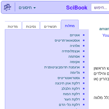
SciBook
חיסונים
מחלות
תכשירים
נסיבות
מדינות
aman
אוטיזם
You
אוסטאוארתריטיס
אלרגיה
אנצפלופתיה
אסתמה
אקזמה
ארגמנת תרומבוציטופנית
ש הראשון
גליומה
 והילדים
גסטרואנטריטיס
ריון (או
דלקת אוזן תיכונה
דלקת הלבלב
דלקת המוח
ל מלווה
דלקת העור
דלקת כלי הדם