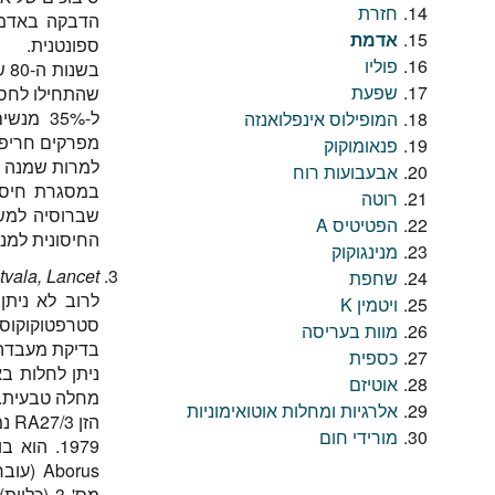
חזרת
הדבקה באדמת 
אדמת
ספונטנית.
פוליו
שפעת
שהתחילו לחסן נגדה, 60% מהמקרים מאובחנים בתווך הגילאי
המופילוס אינפלואנזה
מפרקים חריפה
פנאומוקוק
למרות שמנה א
אבעבועות רוח
רוטה
שברוסיה למשל
הפטיטיס A
החיסונית למנ
מנינגוקוק
vala, Lancet
שחפת
ויטמין K
מוות בעריסה
בדיקת מעבדה
כספית
ניתן לחלות ב
אוטיזם
מחלה טבעית.
אלרגיות ומחלות אוטואימוניות
הז
מורידי חום