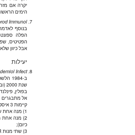
הימים הראשוני
prod Immunol
בנוסף לאדמת 
הפלה ספונטני
אבל כיוון שלא
יעילות
demiol Infect
ב-1984
שנת 2000 (ובנוסף גם את החצבת, פוליו, טטנוס ילודים ואת דיפטריה).
אל מתבגרים ו
קיימות 3 איסטרטגיות למתן חיסונים:
1) מנה אחת של MMR לכל הילדים בגיל 15 חודשים (כנהוג בארה"ב);
כיום);
3) שתי מנות MMR לכל הילדים בגילאים 18 חודשים ו-12 שנים (שוודיה).