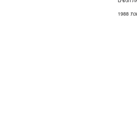
את הנשים
באנגליה החיסון נגד אדמת הוכנס לשימוש ב-1970 עבור ילדות בנות 11-13, ומשנת 1988