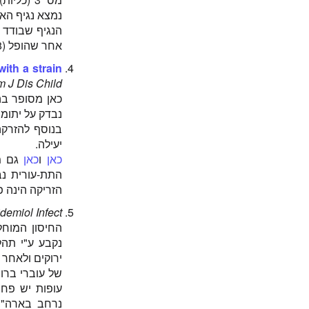
נמצא נגיף הא
אחר שהופל (WI-38).
with a strain
m J Dis Child
כאן מסופר בה
נבדק על יתומ
בנוסף להזרקה
יעילה.
כאן
ו
כאן
גם מד
התת-עורית נב
הזריקה הינה פ
demiol Infect
ירוקים ולאחר מכן ע"י 5 מעברים נוספי
של עוברי ברו
עופות יש פחו