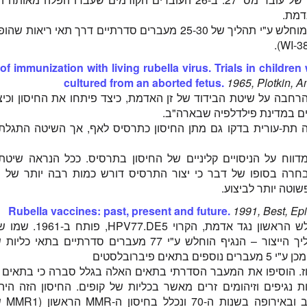
דמת.
הנגיף שבודד מוחלש ע"י תהליך של 25-30 מעברים סדרתיים דרך תאי ריא
of immunization with living rubella virus. Trials in children 
cultured from an aborted fetus.
1965, Plotkin, A
רחבה על שיטת הבידוד של זן האדמת, כיצד פיתחו את החיסון וכיצ
ים במדינת פילדלפיה שבארה"ב.
 תת-עורית בדקו גם מתן החיסון כתרסיס לאף, אך השיטה התגלת
ווח על הניסויים קליניים של החיסון בתרסיס. ככל הנראה שיטת
חרה בסופו של דבר כי יצור התרסיס דורש כמות רבה יותר של הנג
שוטה יותר לביצוע.
Rubella vaccines: past, present and future.
1991, Best, Epi
החיסון המוחלש הראשון נגד אדמת, הקר
נקבע ע"י תהליך הייצור – הנגיף הוחלש ע"י 77 מעברים סדרתיים בת
ם בתאים פיברובלסטים
וז. הוסיפו את המעבר הסדרתי בתאים האלה בגלל סברה כי בתאים 
ת נגיפים וזיהומים זרים מאשר בכליות של קופים. החיסון הזה הי
נרחב בארה"