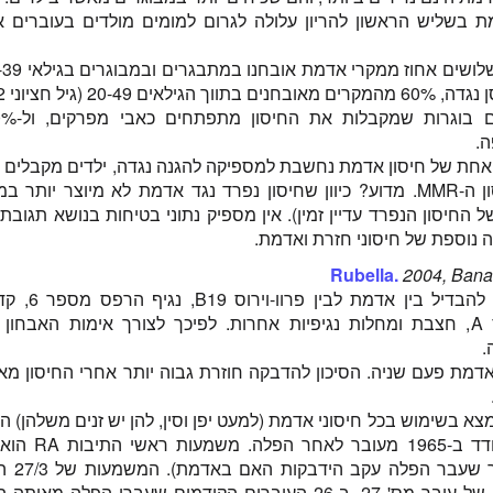
בשליש הראשון להריון עלולה לגרום למומים מולדים בעוברים א
ם 20-49 (גיל חציוני 32 שנים).
.
חת של חיסון אדמת נחשבת למספיקה להגנה נגדה, ילדים מקבלים ש
במסגרת חיסון ה-MMR. מדוע? כיוון שחיסון נפרד נגד אדמת לא מיוצר יותר
 החיסון הנפרד עדיין זמין). אין מספיק נתוני בטיחות בנושא תגוב
ה נוספת של חיסוני חזרת ואדמת.
Rubella.
2004, Banat
לרוב לא ניתן להבדיל בין
סטרפטוקוקוס A, חצבת ומחלות נגיפיות אחרות. לפיכך לצורך אימות האבחו
.
אדמת פעם שניה. הסיכון להדבקה חוזרת גבוה יותר אחרי החיסון מ
ן RA27/3 נמצא בשימוש בכל חיסוני אדמת (למעט יפן וסין, להן יש זנים משלהן)
Aborus (עובר
מס' 3 (כליות) של עובר מס' 27. ב-26 העוברים הקודמים שעברו הפלה מ