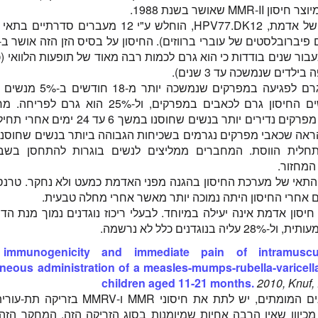
זן חיסון אחר של אדמת, HPV77.DK12, הוחלש ע"י 12 מעברים ס
עבור שנים בודדות כי הוא גרם לכמות רבה מאוד של תופעות הלוואי (
לדים שנמשכה עד 3 שנים).
הזן RA27/3 גרם לפגיעה במפרקים שנמשכ
ל-42% מהנשים החיסון גרם לכאבים במפרקים, ול-25% הוא 
הראה שכאבי מפרקים נדירים יותר בנשים שחוסנו במשך 6 
חלית הווסת. המחברים ממליצים לנשים בוגרות להתחסן בשב
המחזור.
תאי של מערכת החיסון בהגנה מפני האדמת כמעט ולא נחקר. טרנס
ם אחרי החיסון היתה נמוכה יותר מאשר אחרי מחלה טבעית.
יסון אדמת אינה יעילה במיוחד. לבעלי ריכוז נוגדנים נמוך מנת ה
 בנוגדנים כלל לא נרשמה.
, immunogenicity and immediate pain of intramuscu
neous administration of a measles-mumps-rubella-varicell
children aged 11-21 months.
2010, Knuf, 
בניגוד לחיסונים המומתים, יש לתת את חיסוני MMR ו-V
 מכיוון שאין הרבה אחיות שמיומנות בסוג הזריקה הזה, המחקר הז