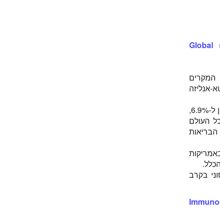
Global 
 המקרים
מאמר ביצעו מטא-אנליזה
באפריקה ל-10.7% מהנשים אין נוגדנים לאדמת. באמריקות ל-9.7%, במזרח התיכון ל-6.9%,
במזרח הרחוק ל-9%. בסה"כ בכל העולם
רגון הבריאות
ילו באמריקות
החיסוני בקרב
Immunog