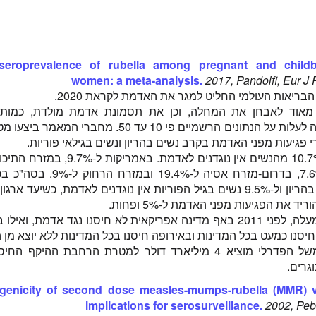
seroprevalence of rubella among pregnant and child
women: a meta-analysis.
2017, Pandolfi, Eur J 
אוד לאבחן את המחלה, וכן את תסמונת אדמת מולדת, כמות
האמיתית יכולה לעלות על הנתונים הרשמיים פי 10 עד 50. מחברי ה
באירופה ל-7.6%, בדרום-מזרח אסיה ל-19.4% ו
ל-9.4% נשים בהריון ול-9.5% נשים בגיל הפוריות אין נוגדנים לאדמת, כשיעד א
יד את הפגיעות מפני האדמת ל-5% ופחות.
עם כל אמור מעלה, לפני 2011 באף מדינה אפריקאית לא חיסנו נגד אדמת, וא
בארה"ב הממשל הפדרלי מוציא 4 מיליארד דולר למטרת הרחבת ההיקף 
גרים.
enicity of second dose measles-mumps-rubella (MMR) 
implications for serosurveillance.
2002, Peb