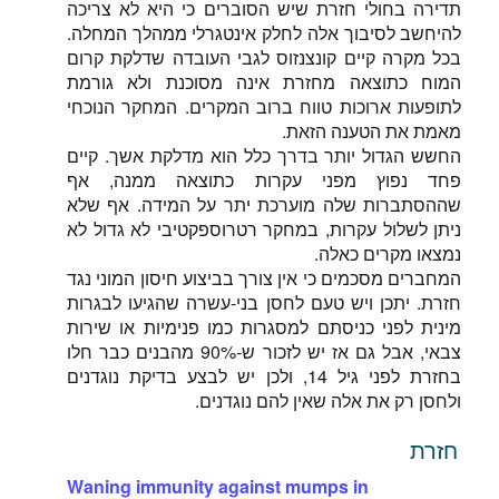
תדירה בחולי חזרת שיש הסוברים כי היא לא צריכה
להיחשב לסיבוך אלה לחלק אינטגרלי ממהלך המחלה.
בכל מקרה קיים קונצנזוס לגבי העובדה שדלקת קרום
המוח כתוצאה מחזרת אינה מסוכנת ולא גורמת
לתופעות ארוכות טווח ברוב המקרים. המחקר הנוכחי
מאמת את הטענה הזאת.
החשש הגדול יותר בדרך כלל הוא מדלקת אשך. קיים
פחד נפוץ מפני עקרות כתוצאה ממנה, אף
שההסתברות שלה מוערכת יתר על המידה. אף שלא
ניתן לשלול עקרות, במחקר רטרוספקטיבי לא גדול לא
נמצאו מקרים כאלה.
המחברים מסכמים כי אין צורך בביצוע חיסון המוני נגד
חזרת. יתכן ויש טעם לחסן בני-עשרה שהגיעו לבגרות
מינית לפני כניסתם למסגרות כמו פנימיות או שירות
צבאי, אבל גם אז יש לזכור ש-90% מהבנים כבר חלו
בחזרת לפני גיל 14, ולכן יש לבצע בדיקת נוגדנים
ולחסן רק את אלה שאין להם נוגדנים.
חזרת
Waning immunity against mumps in