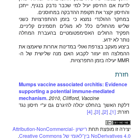
לדעת אם החיסון יעיל למי שכבר נדבק בנגיף, ייתכן
והחיסון יקצר את תקופת ההדבקה במחוסנים.
במחקר ההולנדי נמצא כי בזמן ההתפרצויות כשני
שליש מהחולים כלל לא מגלים תסמינים קליניים.
תפקיד החולים האסימפטומטיים בהעברת המחלה
נותר לא ידוע.
ביצוע מעקב בצרפת ואולי במדינות אחרות שיאמצו את
ההמלצה הזו יעזור לקבוע האם מנה שלישית של ה-
MMR יעילה בזמן התפרצויות.
חזרת
Mumps vaccine associated orchitis: Evidence
supporting a potential immune-mediated
mechanism.
2010, Clifford, Vaccine
דלקת האשך בהחלט יכולה להיגרם גם ע"י חיסון נגד
חזרת:
[1]
,
[2]
,
[3]
,
[4]
יצירה זו מופצת תחת
רישיון Attribution-NonCommercial-
NoDerivatives 4.0 בין־לאומי של Creative Commons
.