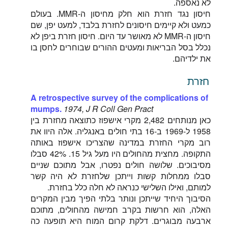
לא נאספה.
חיסון נגד חזרת הוא חלק מחיסון ה-MMR. בעולם
כמעט ולא קיימים חיסונים לחזרת בלבד, למעט יפן, שם
חיסון ה-MMR לא מאושר עד היום. חיסון חזרת ביפן לא
נכלל בסל הבריאות ומעטים ההורים שבוחרים לחסן בו
את ילדיהם.
חזרת
A retrospective survey of the complications of
mumps.
1974, J R Coll Gen Pract
כאן מנותחים 2,482 מקרי אישפוז כתוצאה מחזרת בין
1958 ל-1969 ב-16 בתי חולים באנגליה. אלה היוו את
רוב מקרי החזרת במדינה שהצריכו אישפוז באותה
התקופה. מחצית מהחולים היו מעל גיל 15. 42% סבלו
מסיבוכים. שלושה חולים נפטרו, אבל מתוכם שניים
סבלו ממחלות קשות וייתכן שלחזרת לא היה קשר
למותם, ואילו השלישי כנראה לא חלה כלל בחזרת.
הסיבוך היחיד שייתכן ונותר בלתי הפיך מבין המקרים
האלה, הוא חרשות בקרב חמישה מהחולים, מתוכם
ארבעה מבוגרים. דלקת קרום המוח היא תופעה כה