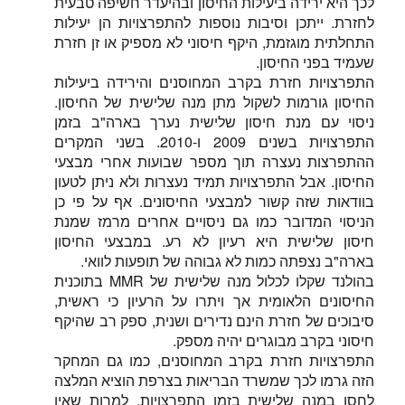
לכך היא ירידה ביעילות החיסון ובהיעדר חשיפה טבעית
לחזרת. ייתכן וסיבות נוספות להתפרצויות הן יעילות
התחלתית מוגזמת, היקף חיסוני לא מספיק או זן חזרת
שעמיד בפני החיסון.
התפרצויות חזרת בקרב המחוסנים והירידה ביעילות
החיסון גורמות לשקול מתן מנה שלישית של החיסון.
ניסוי עם מנת חיסון שלישית נערך בארה"ב בזמן
התפרצויות בשנים 2009 ו-2010. בשני המקרים
ההתפרצות נעצרה תוך מספר שבועות אחרי מבצעי
החיסון. אבל התפרצויות תמיד נעצרות ולא ניתן לטעון
בוודאות שזה קשור למבצעי החיסונים. אף על פי כן
הניסוי המדובר כמו גם ניסויים אחרים מרמז שמנת
חיסון שלישית היא רעיון לא רע. במבצעי החיסון
בארה"ב נצפתה כמות לא גבוהה של תופעות לוואי.
בהולנד שקלו לכלול מנה שלישית של MMR בתוכנית
החיסונים הלאומית אך ויתרו על הרעיון כי ראשית,
סיבוכים של חזרת הינם נדירים ושנית, ספק רב שהיקף
חיסוני בקרב מבוגרים יהיה מספק.
התפרצויות חזרת בקרב המחוסנים, כמו גם המחקר
הזה גרמו לכך שמשרד הבריאות בצרפת הוציא המלצה
לחסן במנה שלישית בזמן התפרצויות. למרות שאין