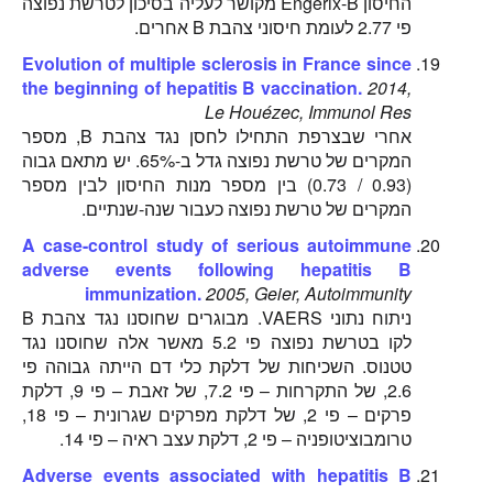
החיסון Engerix-B מקושר לעליה בסיכון לטרשת נפוצה
פי 2.77 לעומת חיסוני צהבת B אחרים.
Evolution of multiple sclerosis in France since
the beginning of hepatitis B vaccination.
2014,
Le Houézec, Immunol Res
אחרי שבצרפת התחילו לחסן נגד צהבת B, מספר
המקרים של טרשת נפוצה גדל ב-65%. יש מתאם גבוה
(0.93 / 0.73) בין מספר מנות החיסון לבין מספר
המקרים של טרשת נפוצה כעבור שנה-שנתיים.
A case-control study of serious autoimmune
adverse events following hepatitis B
immunization.
2005, Geier, Autoimmunity
ניתוח נתוני VAERS. מבוגרים שחוסנו נגד צהבת B
לקו בטרשת נפוצה פי 5.2 מאשר אלה שחוסנו נגד
טטנוס. השכיחות של דלקת כלי דם הייתה גבוהה פי
2.6, של התקרחות – פי 7.2, של זאבת – פי 9, דלקת
פרקים – פי 2, של דלקת מפרקים שגרונית – פי 18,
טרומבוציטופניה – פי 2, דלקת עצב ראיה – פי 14.
Adverse events associated with hepatitis B