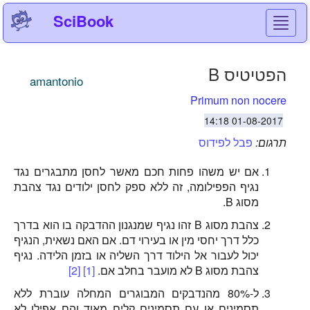
SciBook
Toggl
navig
הפטיטיס B
amantonio
Primum non nocere
01-08-2017 14:18
תרגום:
פבל לפידוס
אם יש משהו פחות חכם מאשר לחסן מתבגרים נגד
נגיף הפפילומה, זה ללא ספק לחסן ילודים נגד צהבת
מסוג B.
צהבת מסוג B זהו נגיף שמנגנון ההדבקה בו הוא בדרך
כלל דרך יחסי מין או בעירוי דם. אם האם נשאית, הנגיף
יכול לעבור אל הילוד דרך השליה או בזמן הלידה. נגיף
צהבת מסוג B לא מועבר בחלב אם.
[1]
[2]
ל-80% מהנדבקים המבוגרים המחלה עוברת ללא
תסמינים או עם תסמינים קלים מאוד והם אפילו לא