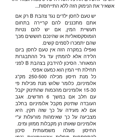
אשאיר את הנימוק הזה ללא התייחסות...
יש טעם לחסן ילדים נגד צהבת B רק אם
אתם מתכננים להם קריירה בתחום
תעשיית המין, אם יש להם נטיות
הומוסקסואליות או שהינכם חוששים מכך
שהם יתמכרו לסמים קשים.
ואפילו במקרה הזה אין טעם לחסן ביום
הלידה אלא להמתין עד גיל ההתבגרות
המאוחר. הסיכון להידבק בצהבת B לפני
תחילת חיי המין הוא כמעט אפסי.
כל מנת חיסון מכילה 250-500 מק"ג
אלומיניום, כלומר שלוש מנת מכילות פי
15-30 אלומיניום מהכמות שהתינוק יקבל
עם חלב אם במשך 6 חודשים. אגב
העובדה שתינוק מקבל אלומיניום בחלב
אם לא מעידה על כך שזה תקין. היא
מצביעה על כך שאימהות מורעלות ע"י
אלומיניום שאותו הן מקבלות ממזון ומים.
החיסון מעלה משמעותית סיכון
להתפתחות מחלות אוטואימוניות (כמו