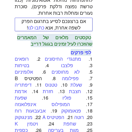
טרשת נפוצה ודלקת פרקים), סוכרת
נעורים ומחלות רבות אחרות.
אם ברצונכם לסייע בתרגום הפרק
לשפה אחרת, אנא
כתבו לנו
!
טקסטים מלאים של המאמרים
שהוזכרו לעיל זמינים בגוגל דרייב
לפי פרקים
1.
מתנגדי החיסונים
2.
רופאים
3.
פלצבו
4.
בטיחות
5.
לא מחוסנים
6.
אלומיניום
7.
פפילומה
8.
הפטיטיס B
9.
שעלת
10.
טטנוס
11.
דיפתריה
12.
חצבת
13.
חזרת
14.
אדמת
15.
פוליו
16.
שפעת
17.
המופילוס אינפלואנזה
18.
פנאומוקוק
19.
אבעבועות רוח
20.
רוטה
21.
הפטיטיס A
22.
מנינגוקוק
23.
שחפת
24.
ויטמין K
25.
מוות בעריסה
26.
כספית