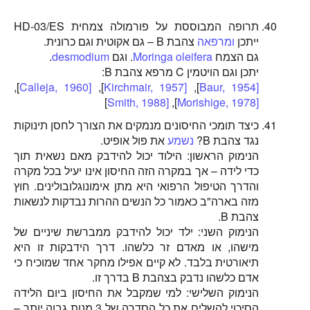
תרופה המבוססת על פורמולה צמחית HD-03/ES
ייתכן
ומרפאה
צהבת B – גם אקוטית וגם כרונית.
גם הצמח
Moringa oleifera
. וגם
desmodium
.
יתכן וגם הויטמין C מרפא צהבת B:
],
[Calleja, 1960
],
[Kirchmair, 1957
],
[Baur, 1954
]
[Smith, 1988
],
[Morishige, 1978
כיצד תומכי החיסונים מנמקים את הצורך לחסן תינוקות
נגד צהבת B?
נשמע
את פול אופיט.
הנימוק הראשון: הילוד יכול להידבק מאם נשאית תוך
כדי לידה – אך במקרה הזה החיסון אינו יעיל בכל מקרה
והדרך הטיפול הרפואי היא מתן אימונוגלובולינים. חוץ
מזה בארה"ב כאמור כל הנשים ההרות נבדקות לנשאות
צהבת B.
הנימוק השני: ילד יכול להידבק ממברשת שיניים של
מישהו, או מאדם זר כלשהו. דרך הידבקות זו היא
תיאורטית בלבד. לא קיים אפילו מחקר אחד שמוכיח כי
אדם כלשהו נדבק בצהבת B בדרך זו.
הנימוק השלישי: למי שמקבל את החיסון ביום הלידה
הסיכוי להשלים את כל הסדרה של 3 מנות גבוה יותר –