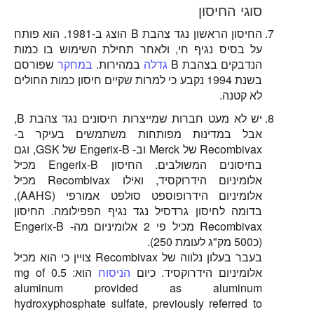
סוגי החיסון
החיסון הראשון נגד צהבת B הוצג ב-1981. הוא פותח
על בסיס נגיף חי, ולאחר תחילת השימוש בו כמות
הנדבקים בצהבת B
גדלה
במהירות.
במחקר
שפורסם
בשנת 1994 נקבע כי למרות שקיים חיסון כמות החולים
לא קטנה.
יש לא מעט חברות שמייצרות חיסונים נגד צהבת B,
אבל במדינות מפותחות משתמשים בעיקר ב-
Recombivax של Merck וב- Engerix-B של GSK, וגם
בחיסונים המשולבים. החיסון Engerix-B מכיל
אלומיניום הידרוקסיד, ואילו Recombivax מכיל
אלומיניום הידרופוספט סולפט אמורפי (AAHS),
בדומה לחיסון גרדסיל נגד נגיף הפפילומה. החיסון
Recombivax מכיל פי 2 אלומיניום מה- Engerix-B
(כ500 מק"ג לעומת 250).
בעבר בעלון נלווה של Recombivax צויין כי הוא מכיל
אלומיניום הידרוקסיד. כיום
הניסוח
הוא: 0.5 mg of
aluminum provided as aluminum
hydroxyphosphate sulfate, previously referred to