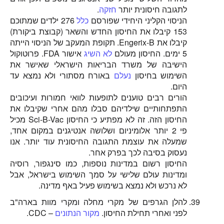
לתגובה חיסונית יותר
חזקה
.
הניסוי הקליני היחידי שפורסם
כלל
276 ילדים שמתוכם
153 קיבלו את החיסון החדש והשאר (קבוצת ביקורת)
קיבלו את Engerix-B. תקופת המעקב של הניסוי הייתה
5 ימים. החיסון מעולם
לא השיג
אישור FDA. פרוטוקול
הישיבה של משרד הבריאות הישראלי שאישר את
השימוש בחיסון
נעלם
באורח מסתורי ולא נמצא עד
היום.
הורים רבים טוענים לתופעות לוואי חמורות ועיכובים
התפתחותיים שילדיהם סבלו מהם אחרי שקיבלו את
החיסון הזה. זה לא מפתיע כי החיסון Sci-B-Vac מכיל
פי 2 יותר אלומיניום ושלושה אנטיגנים במקום אחד,
שמעלה את עוצמת התגובה החיסונית עוד יותר. אנו
נעסוק בסיבה לכך בפרק אחר.
החיסון רשום במדינות נוספות, כמו סינגפור, רוסיה
ומדינות עולם שלישי על סמך השימוש בישראל, אבל
לא נרכש ולא נמצא בשימוש פעיל באף מדינה.
להלן הגרפים של מקרי מחלה ומקרי מוות בארה"ב
לפני ואחרי תחילת החיסון.
מקור הנתונים
– CDC.