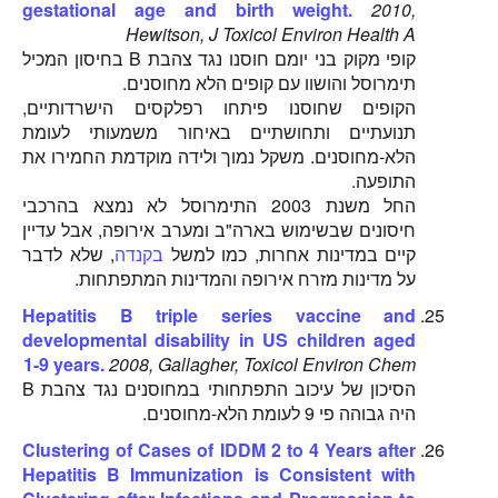
gestational age and birth weight.
2010,
Hewitson, J Toxicol Environ Health A
קופי מקוק בני יומם חוסנו נגד צהבת B בחיסון המכיל
תימרוסל והושוו עם קופים הלא מחוסנים.
הקופים שחוסנו פיתחו רפלקסים הישרדותיים,
תנועתיים ותחושתיים באיחור משמעותי לעומת
הלא-מחוסנים. משקל נמוך ולידה מוקדמת החמירו את
התופעה.
החל משנת 2003 התימרוסל לא נמצא בהרכבי
חיסונים שבשימוש בארה"ב ומערב אירופה, אבל עדיין
קיים במדינות אחרות, כמו למשל
בקנדה
, שלא לדבר
על מדינות מזרח אירופה והמדינות המתפתחות.
Hepatitis B triple series vaccine and
developmental disability in US children aged
1-9 years.
2008, Gallagher, Toxicol Environ Chem
הסיכון של עיכוב התפתחותי במחוסנים נגד צהבת B
היה גבוהה פי 9 לעומת הלא-מחוסנים.
Clustering of Cases of IDDM 2 to 4 Years after
Hepatitis B Immunization is Consistent with