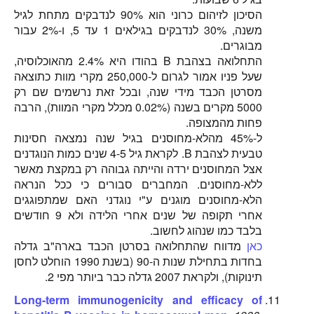
הסיכון לזיהום כרוני הוא 90% לנדבקים מתחת לגיל
משנה, 30% לנדבקים בגילאים 1 עד 5, ו-2% עבור
מבוגרים.
התחלואה בצהבת B בהודו היא 2.4% מהאוכלוסיה,
שעל פניו אמור לגרום ל-250,000 מקרי מוות כתוצאה
מסרטן הכבד מידי שנה, ובכל זאת נרשמים שם רק
5000 מקרים בשנה (0.02% מכלל מקרי המוות), הרבה
פחות מהמצופה.
ל-45% מהלא-מחוסנים בגיל שנה נמצאה חסינות
טבעית לצהבת B. לקראת גיל 4-5 שנים כמות הנוגדנים
אצל המחוסנים ירדה והייתה גבוהה רק במקצת מאשר
ללא-מחוסנים. המחברים סבורים כי ככל הנראה
הלא-מחוסנים מוגנים ע"י נוגדני האם שמתפוגגים
אחרי תקופה של שנים אחרי הלידה ולא 9 חודשים
בלבד כמו שנהוג לחשוב.
כאן
מדווח שהתחלואה בסרטן הכבד בארה"ב גדלה
בחדות בתחילת שנות ה-90 (בשנת 1990 הוחלט לחסן
תינוקות), ולקראת 2007 גדלה כבר ביותר מפי 2.
Long-term immunogenicity and efficacy of