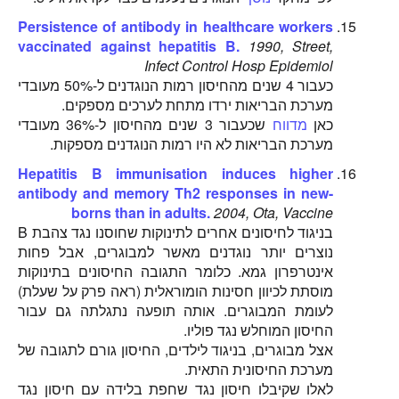
Persistence of antibody in healthcare workers
vaccinated against hepatitis B.
1990, Street,
Infect Control Hosp Epidemiol
כעבור 4 שנים מהחיסון רמות הנוגדנים ל-50% מעובדי
מערכת הבריאות ירדו מתחת לערכים מספקים.
כאן
מדווח
שכעבור 3 שנים מהחיסון ל-36% מעובדי
מערכת הבריאות לא היו רמות הנוגדנים מספקות.
Hepatitis B immunisation induces higher
antibody and memory Th2 responses in new-
borns than in adults.
2004, Ota, Vaccine
בניגוד לחיסונים אחרים לתינוקות שחוסנו נגד צהבת B
נוצרים יותר נוגדנים מאשר למבוגרים, אבל פחות
אינטרפרון גמא. כלומר התגובה החיסונים בתינוקות
מוסתת לכיוון חסינות הומוראלית (ראה פרק על שעלת)
לעומת המבוגרים. אותה תופעה נתגלתה גם עבור
החיסון המוחלש נגד פוליו.
אצל מבוגרים, בניגוד לילדים, החיסון גורם לתגובה של
מערכת החיסונית התאית.
לאלו שקיבלו חיסון נגד שחפת בלידה עם חיסון נגד