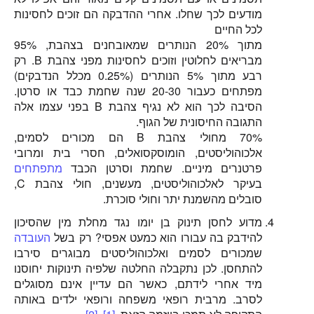
מודעים לכך שחלו. אחרי ההדבקה הם זוכים לחסינות
לכל החיים
מתוך 20% הנותרים שמאובחנים בצהבת, 95%
מבריאים לחלוטין וזוכים לחסינות מפני צהבת B. רק
רבע מתוך 5% הנותרים (0.25% מכלל הנדבקים)
מפתחים כעבור 20-30 שנה שחמת כבד או סרטן.
הסיבה לכך הוא לא נגיף צהבת B בפני עצמו אלה
התגובה החיסונית של הגוף.
70% מחולי צהבת B הם מכורים לסמים,
אלכוהוליסטים, הומוסקסואלים, חסרי בית ומרובי
פרטנרים מיניים. שחמת וסרטן הכבד
מתפתחים
בעיקר לאלכוהוליסטים, מעשנים, חולי צהבת C,
סובלים מהשמנת יתר וחולי סוכרת.
מדוע לחסן תינוק בן יומו נגד מחלת מין שהסיכון
להידבק בה עבורו הוא כמעט אפסי? רק בשל
העובדה
שמכורים לסמים ואלכוהוליסטים מבוגרים סירבו
להתחסן. לכן נתקבלה החלטה שלפיה תינוקות יחוסנו
מיד אחרי לידתם, כאשר הם עדיין אינם מסוגלים
לסרב. מרבית רופאי משפחה ורופאי ילדים באותה