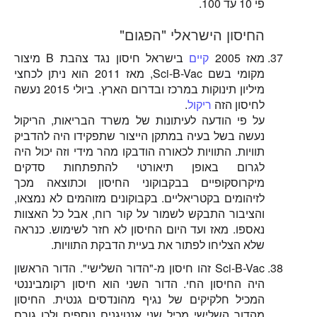
פי 10 עד 100.
החיסון הישראלי "הפגום"
מאז 2005
קיים
בישראל חיסון נגד צהבת B מיצור
מקומי בשם Sci-B-Vac, מאז 2011 הוא ניתן לכחצי
מיליון תינוקות במרכז ובדרום הארץ. ביולי 2015 נעשה
לחיסון הזה
ריקול
.
על פי הודעה לעיתונות של משרד הבריאות, הריקול
נעשה בשל בעיה במתקן הייצור שתפקידו היה להדביק
תוויות. התוויות לכאורה הודבקו מהר מידי וזה יכול היה
לגרום באופן תיאורטי להתפתחות סדקים
מיקרוסקופיים בבקבוקוני החיסון וכתוצאה מכך
לזיהומים בקטריאליים. בקבוקונים מזוהמים לא נמצאו,
והציבור התבקש לשמור על קור רוח, אבל כל האצוות
נאספו. מאז ועד היום החיסון לא חזר לשימוש. כנראה
שלא הצליחו לפתור את בעיית הדבקת התוויות.
Sci-B-Vac זהו חיסון מ-"הדור השלישי". הדור הראשון
היה החיסון החי. הדור השני הוא חיסון רקומביננטי
המכיל חלקיקים של נגיף מהונדסים גנטית. החיסון
מהדור השלישי מכיל שני אנטיגנים נוספים ולכן גורם