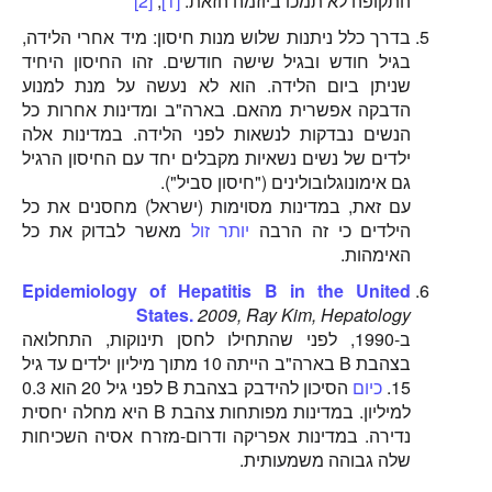
התקופה לא תמכו ביוזמה הזאת.
[1]
,
[2]
בדרך כלל ניתנות שלוש מנות חיסון: מיד אחרי הלידה,
בגיל חודש ובגיל שישה חודשים. זהו החיסון היחיד
שניתן ביום הלידה. הוא לא נעשה על מנת למנוע
הדבקה אפשרית מהאם. בארה"ב ומדינות אחרות כל
הנשים נבדקות לנשאות לפני הלידה. במדינות אלה
ילדים של נשים נשאיות מקבלים יחד עם החיסון הרגיל
גם אימונוגלובולינים ("חיסון סביל").
עם זאת, במדינות מסוימות (ישראל) מחסנים את כל
הילדים כי זה הרבה
יותר זול
מאשר לבדוק את כל
האימהות.
Epidemiology of Hepatitis B in the United
States.
2009, Ray Kim, Hepatology
ב-1990, לפני שהתחילו לחסן תינוקות, התחלואה
בצהבת B בארה"ב הייתה 10 מתוך מיליון ילדים עד גיל
15.
כיום
הסיכון להידבק בצהבת B לפני גיל 20 הוא 0.3
למיליון. במדינות מפותחות צהבת B היא מחלה יחסית
נדירה. במדינות אפריקה ודרום-מזרח אסיה השכיחות
שלה גבוהה משמעותית.