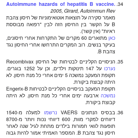
Autoimmune hazards of hepatitis B vaccine.
2005, Girard, Autoimmun Rev
מאמר סקירה על תוצאות אוטואימוניות של חיסון צהבת
B על הקשר בין החיסון הזה לבין "רפואה מבוססת
ראיות" (אין קשר).
כאן
מתוארים 60 מקרים של התקרחות אחרי חיסונים,
בעיקר בנשים. רוב המקרים התרחשו אחרי החיסון נגד
צהבת B.
הניסויים הקליניים לבטיחות של החיסון Recombivax
נערכו
על 147 תינוקות וילדים, וכן על 1252 בוגרים.
תקופת המעקב נמשכה 5 ימים אחרי כל מנת חיסון. לא
היתה קבוצת ביקורת.
תקופת המעקב בניסויים הקליניים לבטיחות Engerix-B
נמשכה
ארבעה ימים אחרי כל מנת חיסון. לא היתה
קבוצת ביקורת.
בבסיס הנתונים VAERS
נרשמו
למעלה מ-1540
דיווחים למקרי מוות, 600 דיווחי נכות ויותר מ-8700
תופעות לוואי חמורות בילדים מתחת לגיל שנה לאחר
חיסון נגד צהבת B. המספר האמיתי אמור להיות גבוה