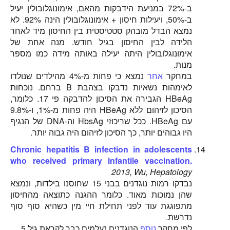
ב-72% במניעת הידבקות מהאם, אימונוגלובולין יעיל
ב-50%, ויעילות חיסון + אימונוגלובולין הינה 92%. לא
נמצא הבדל מובהק סטטיסטית בין החיסון מיד לאחר
הלידה לבין החיסון בגיל חודש. מנה אחת של
אימונוגלובולין היתה יעילה באותה מידה כמו מספר
מנות.
במחקר
אחר
נמצא כי פחות מ-4% מהילדים שנולדו
לאימהות נשאיות נדבקו בצהבת B ברחם. נוכחות
HBeAg הגבירה את הסיכון להדבקה פי 17. כלומר,
הסיכון לזיהום ללא HBeAg היה פחות מ-1%, ו-9.8%
עם HBeAg. ככל שריכוזי HbsAg וה-DNA של הנגיף
היו גבוהים יותר, כך הסיכון לזיהום היה גבוה יותר.
Chronic hepatitis B infection in adolescents
who received primary infantile vaccination.
2013, Wu, Hepatology
נבדקו רמות נוגדנים בבני 15 שחוסנו בילדות, ונמצא
שהן נמוכות מאוד. כלומר ההגנה כתוצאה מהחיסון
מתפוגגת עוד לפני תחילת חיי מין כשהיא סוף סוף
נדרשת.
לפי מחקר
נוסף
הנוגדנים נעלמים כבר לקראת גיל 5.