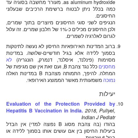
as aluminum hydroxide. מעורר מחשבה בסוגיה עד
כמה בכלל ניתן לבטוח ברשימת הרכיבים שבעלוני
החיסונים.
הנגיפים לשני סוגי החיסונים מיוצרים בתוך שמרים,
ולכן החיסונים מכילים כ-1% של חלבון שמרים. זה עלול
לגרום לאלרגיה לשמרים.
ברוב המדינות האירופאיות החיסון לא נעשה לתינוקות
בסמוך ללידה אלא בגיל חודשיים-שלושה. במדינות
מסוימות (פינלנד, איסלנד, דנמרק, הונגריה)
לא
מחסנים
כלל נגד צהבת B, ועם זאת אין שם מגיפות של
המחלה. להיפך, התמותה מצהבת B במדינות האלה
נמוכה
משמעותית מאשר הממוצע האירופאי.
יעילות
Evaluation of the Protection Provided by
Hepatitis B Vaccination in India.
2018, Puliyel,
Indian J Pediatr
בהודו (בה צהבת מסוג B נפוצה למדי) אין הבדל
ביעילות החיסון בין אם עושים אותו בסמוך ללידה או
בגיל 6 שבועות.