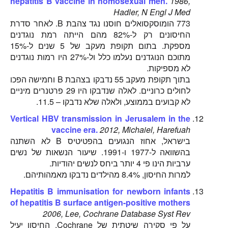
hepatitis B vaccine in homosexual men.
1986,
Hadler, N Engl J Med
773 הומוסקסואלים חוסנו נגד צהבת B. לאחר סדרת
החיסונים רק ל-82% מהם הייתה רמת נוגדנים
מספקת. בתום תקופת מעקב של 5 שנים ל-15%
מתוכם הנוגדנים נעלמו כלל ול-27% היו רמות נוגדנים
לא מספיקות.
בתוך תקופת מעקב 55 נדבקו בצהבת B וחמישה הפכו
לחולים כרוניים. לאלה שנדבקו היו 29 פרטנרים מיניים
לא קבועים בממוצע, ולאלה שלא נדבקו – 11.5.
Vertical HBV transmission in Jerusalem in the
vaccine era.
2012, Michaiel, Harefuah
בישראל, אחוז הנגועים בהפטיטיס B לא השתנה
בהשוואה ל-1977 ו-1991. שיעור הנשאות של נשים
ערביות הינו פי 4 יותר ביחס לנשים יהודיות.
למרות החיסון, 8.4% מהילדים נדבקו מאמהותיהם.
Hepatitis B immunisation for newborn infants
of hepatitis B surface antigen-positive mothers
2006, Lee, Cochrane Database Syst Rev
על פי סקירה שיטתית של Cochrane, החיסון יעיל