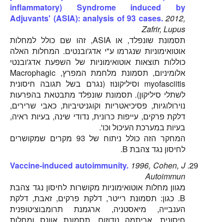
inflammatory) Syndrome induced by
Adjuvants' (ASIA): analysis of 93 cases.
2012,
Zafrir, Lupus
תסמונת שונפלד, או ASIA, זהו שם כולל למחלות
אוטואימוניות שנגרמו ע"י אדג'ובנטים. המחלות האלה
כוללות תוצאות אוטואימוניות של השפעת אדג'ובנטי
אלומיניום, תסמונת מלחמת המפרץ, Macrophagic
myofasciitis וסיליקונוז (נגרם בשל תגובה חיסונית
לשתלי סיליקון). תסמונת שונפלד מתבטאת בהפרעות
נוירולוגיות, פסיכיאטריות וקוגניטיביות, כאבי שרירים,
דלקת פרקים, עייפות כרונית, נדודי שינה, בעיות ראיה,
בעיות במערכת העיכול וכו'.
המחקר הזה כולל ניתוח של 93 מקרים שמקושרים
לחיסון נגד צהבת B.
Vaccine-induced autoimmunity.
1996, Cohen, J
Autoimmun
מגוון מחלות אוטואימוניות מקושרות לחיסון נגד צהבת
B. כגון: תסמונת רייטר, דלקת פרקים, זאבת, דלקת
הענבייה, מיאסטניה, ארגמנת תרומבוציטופנית
חיסונית, אריתמה נודוזום, תסמונת אוונס ומחלות