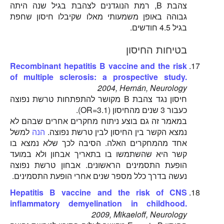
צהבת B, רמת הנוגדנים לצהבת בגיל שנה היתה
גבוהה באופן משמעותי מאלו שקיבלו חיסון שחפת
בגיל 4.5 חודשים.
בטיחות החיסון
Recombinant hepatitis B vaccine and the risk
of multiple sclerosis: a prospective study.
2004, Hernán, Neurology
חיסון נגד צהבת B מקושר להתפתחות טרשת נפוצה
כעבור 3 שנים מהחיסון (OR=3.1).
במאמר זה גם בוצע ניתוח מחקרים אחרים שבהם לא
נמצא הקשר בין החיסון לבין טרשת נפוצה.
הנה
למשל
אחד מהמחקרים האלה. הסיבה לכך שלא נמצא בו
קשר היא שהשתמשו בו בתאריך אבחון ולא במועד
הופעת התסמינים הראשונים. אבחון טרשת נפוצה
נעשה בדרך כלל מספר שנים אחרי הופעת התסמינים.
Hepatitis B vaccine and the risk of CNS
inflammatory demyelination in childhood.
2009, Mikaeloff, Neurology