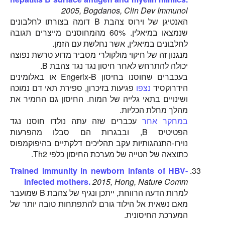
2005, Bogdanos, Clin Dev Immunol
האנטיגן של וירוס צהבת B דומה בצורתו לחלבונים
שנמצאו במיאלין. 60% מהמחוסנים מייצרים תגובה
לחלבונים במיאלין, אשר נחלשת עם הזמן.
מנגנון זה של חיקוי מולקולרי מסביר מדוע טרשת נפוצה
יכולה להתרחש לאחר חיסון נגד נגד צהבת B.
בעכברים שחוסנו בחיסון Engerix-B או באלומינים
הידרוקסיד
נצפו
פגיעות בזיכרון, ספירת תאי דם נמוכה
ושינויים בתאי גלייה של המוח. החיסון גם החמיר את
מהלך מחלת הכליות.
במחקר אחר
עכברים שזה עתה נולדו חוסנו נגד
הפטיטיס B, ובבגרות הם סבלו מהפרעות
נוירו-התנהגותיות עקב תהליכים דלקתיים בהיפוקמפוס
כתוצאה של הטייה של מערכת החיסון כלפי Th2.
Trained immunity in newborn infants of HBV-
infected mothers.
2015, Hong, Nature Comm
למרות הדעה הרווחת, ייתכן ונגיף של צהבת B שמועבר
מאם נשאית אל הילוד גורם להתפתחות טובה יותר של
המערכת החיסונית.